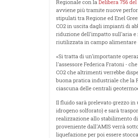
Regionale con la
Delibera 756 del
avviene più tramite nuove perfora
stipulati tra Regione ed Enel Gr
CO2 in uscita dagli impianti di a
riduzione dell'impatto sull'aria 
riutilizzata in campo alimentare
«Si tratta di un'importante oper
l'assessore Federica Fratoni - che
CO2 che altrimenti verrebbe dispe
buona pratica industriale che la 
ciascuna delle centrali geotermoel
Il fluido sarà prelevato grezzo in
idrogeno solforato) e sarà traspo
realizzazione allo stabilimento d
proveniente dall'AMIS verrà sotto
liquefazione per poi essere stoccat