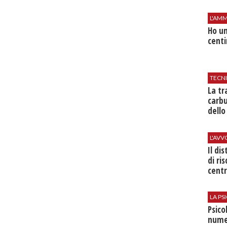
L'AMM
Ho un
centi
TECN
​La t
carbu
dello
L'AV
Il di
di ri
centr
LA P
Psico
nume