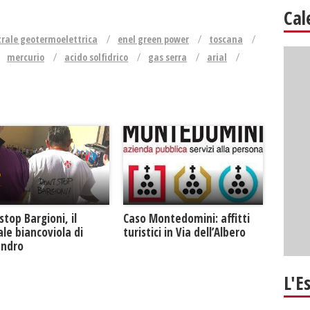
Cal
trale geotermoelettrica
enel green power
toscana
mercurio
acido solfidrico
gas serra
arial
Caso Montedomini: affitti
stop Bargioni, il
turistici in Via dell’Albero
le biancoviola di
andro
L'E