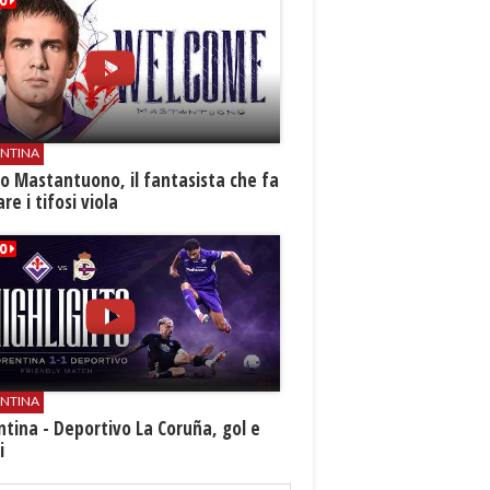
ENTINA
o Mastantuono, il fantasista che fa
re i tifosi viola
ENTINA
ntina - Deportivo La Coruña, gol e
i