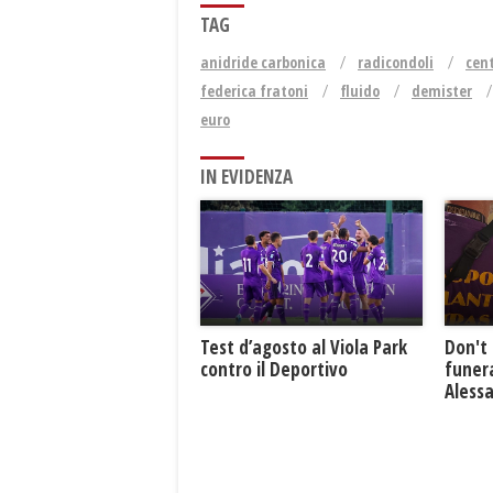
TAG
anidride carbonica
radicondoli
cen
federica fratoni
fluido
demister
euro
IN EVIDENZA
Test d’agosto al Viola Park
Don't 
contro il Deportivo
funera
Aless