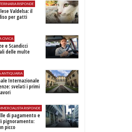
TERINARIA RISPONDE
ese Valdelsa: il
iso per gatti
A CIVICA
ze e Scandicci
ali delle multe
A ANTIQUARIA
ale Internazionale
renze: svelati i primi
avori
MMERCIALISTA RISPONDE
elle di pagamento e
di pignoramento:
n picco