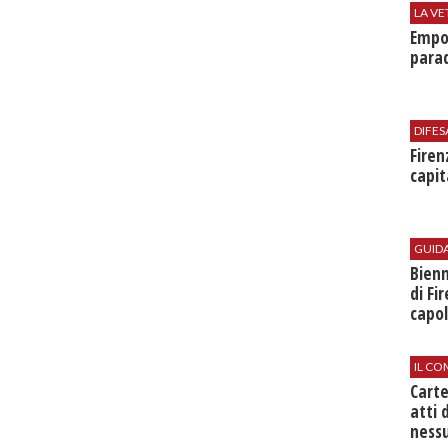
LA VE
Empol
parad
DIFES
Firen
capit
GUID
Bienn
di Fi
capol
IL CO
Cart
atti 
nessu