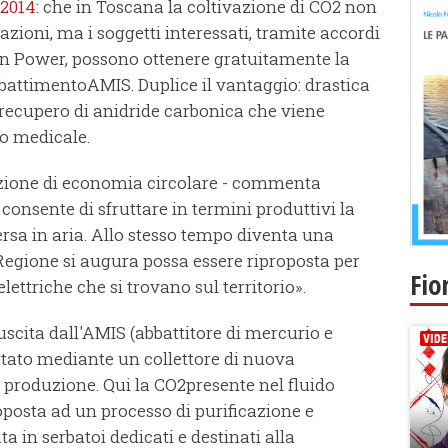
 2014
: che in Toscana la coltivazione di CO2 non
zioni, ma i soggetti interessati, tramite accordi
een Power, possono ottenere gratuitamente la
bbattimentoAMIS. Duplice il vantaggio: drastica
e recupero di anidride carbonica che viene
 o medicale.
azione di economia circolare - commenta
 consente di sfruttare in termini produttivi la
rsa in aria. Allo stesso tempo diventa una
Regione si augura possa essere riproposta per
Fio
ettriche che si trovano sul territorio».
 uscita dall'AMIS (abbattitore di mercurio e
rtato mediante un collettore di nuova
i produzione. Qui la CO2presente nel fluido
posta ad un processo di purificazione e
a in serbatoi dedicati e destinati alla