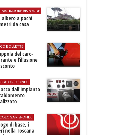
INISTRATORE RISPONDE
 albero a pochi
metri da casa
ICO BOLLETTE
rappola del caro-
rante e l’illusione
 sconto
VOCATO RISPONDE
stacco dall'impianto
scaldamento
alizzato
SICOLOGA RISPONDE
logo di base, i
ri nella Toscana