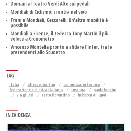
Domani al Teatro Verdi Alto sui pedali
Mondiali di Ciclismo: si entra nel vivo
Treni e Mondiali, Ceccarelli: Un'altra mobilità è
possibile
Mondiali a Firenze, il tedesco Tony Martin il più
veloce a Cronometro
Vincenzo Montella pronto a sfidare l'Inter, tra le
pretendenti allo Scudetto
TAG
italia
alfredo martini
commissario tecnico
federazione ciclistica italiana
toscana
paolo bettini
via giusti
sesto fiorentino
in bocca al lupo!
IN EVIDENZA