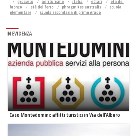
grosseto
agriturismo
italia
ettari
età del
bronzo
età del ferro
phragmites australis
scuola
elementare
scuola secondaria di primo grado
IN EVIDENZA
Caso Montedomini: affitti turistici in Via dell’Albero