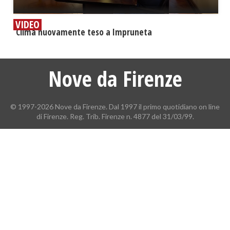
VIDEO
​Clima nuovamente teso a Impruneta
Nove da Firenze
© 1997-2026 Nove da Firenze. Dal 1997 il primo quotidiano on line
di Firenze. Reg. Trib. Firenze n. 4877 del 31/03/99.