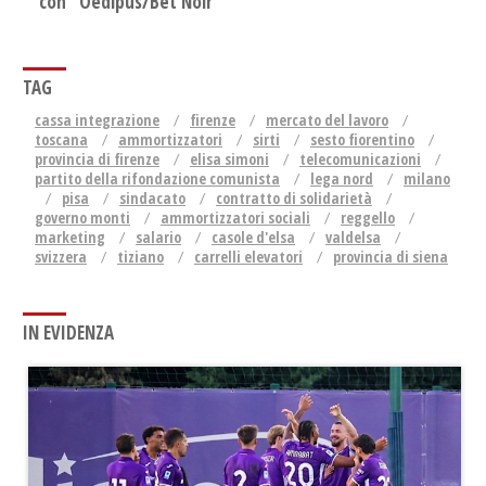
con "Oedipus/Bet Noir"
TAG
cassa integrazione
firenze
mercato del lavoro
toscana
ammortizzatori
sirti
sesto fiorentino
provincia di firenze
elisa simoni
telecomunicazioni
partito della rifondazione comunista
lega nord
milano
pisa
sindacato
contratto di solidarietà
governo monti
ammortizzatori sociali
reggello
marketing
salario
casole d'elsa
valdelsa
svizzera
tiziano
carrelli elevatori
provincia di siena
IN EVIDENZA