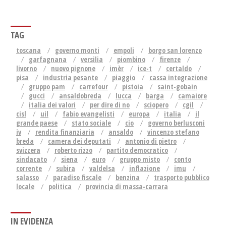
TAG
toscana
governo monti
empoli
borgo san lorenzo
garfagnana
versilia
piombino
firenze
livorno
nuovo pignone
imèr
ice-t
certaldo
pisa
industria pesante
piaggio
cassa integrazione
gruppo pam
carrefour
pistoia
saint-gobain
gucci
ansaldobreda
lucca
barga
camaiore
italia dei valori
per dire di no
sciopero
cgil
cisl
uil
fabio evangelisti
europa
italia
il
grande paese
stato sociale
cio
governo berlusconi
iv
rendita finanziaria
ansaldo
vincenzo stefano
breda
camera dei deputati
antonio di pietro
svizzera
roberto rizzo
partito democratico
sindacato
siena
euro
gruppo misto
conto
corrente
subira
valdelsa
inflazione
imu
salasso
paradiso fiscale
benzina
trasporto pubblico
locale
politica
provincia di massa-carrara
IN EVIDENZA