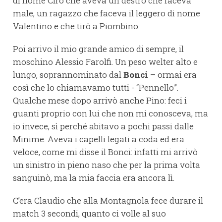
di nome Ciro che aveva un destro che faceva
male, un ragazzo che faceva il leggero di nome
Valentino e che tirò a Piombino.
Poi arrivo il mio grande amico di sempre, il
moschino Alessio Farolfi. Un peso welter alto e
lungo, soprannominato dal
Bonci
– ormai era
così che lo chiamavamo tutti - “Pennello”.
Qualche mese dopo arrivò anche Pino: feci i
guanti proprio con lui che non mi conosceva, ma
io invece, sì perché abitavo a pochi passi dalle
Minime. Aveva i capelli legati a coda ed era
veloce, come mi disse il Bonci: infatti mi arrivò
un sinistro in pieno naso che per la prima volta
sanguinò, ma la mia faccia era ancora lì.
C’era Claudio che alla Montagnola fece durare il
match 3 secondi, quanto ci volle al suo