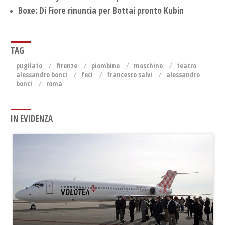
Boxe: Di Fiore rinuncia per Bottai pronto Kubin
TAG
pugilato
firenze
piombino
moschino
teatro
alessandro bonci
feci
francesco salvi
alessandro
bonci
roma
IN EVIDENZA