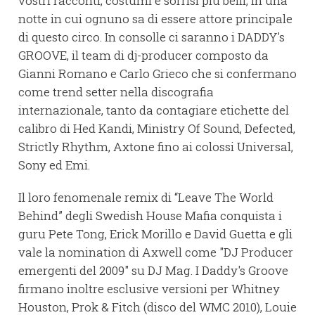
vostri racconti, costumi e sorrisi più belli, in una
notte in cui ognuno sa di essere attore principale
di questo circo. In consolle ci saranno i DADDY's
GROOVE, il team di dj-producer composto da
Gianni Romano e Carlo Grieco che si confermano
come trend setter nella discografia
internazionale, tanto da contagiare etichette del
calibro di Hed Kandi, Ministry Of Sound, Defected,
Strictly Rhythm, Axtone fino ai colossi Universal,
Sony ed Emi.
Il loro fenomenale remix di “Leave The World
Behind” degli Swedish House Mafia conquista i
guru Pete Tong, Erick Morillo e David Guetta e gli
vale la nomination di Axwell come "DJ Producer
emergenti del 2009" su DJ Mag. I Daddy's Groove
firmano inoltre esclusive versioni per Whitney
Houston, Prok & Fitch (disco del WMC 2010), Louie