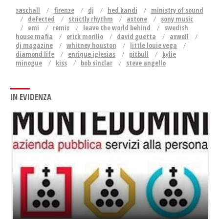
saschall
firenze
dj
hed kandi
ministry of sound
defected
strictly rhythm
axtone
sony music
emi
remix
leave the world behind
swedish
house mafia
erick morillo
david guetta
axwell
dj magazine
whitney houston
little louie vega
diamond life
enrique iglesias
pitbull
kylie
minogue
kiss
bob sinclar
steve angello
IN EVIDENZA