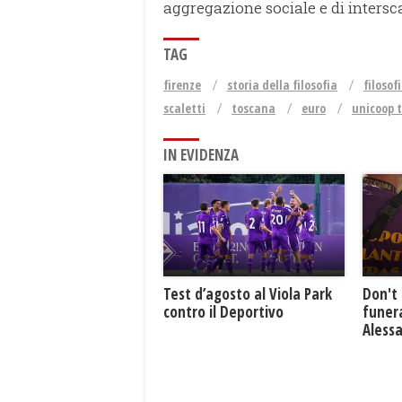
aggregazione sociale e di intersc
TAG
firenze
storia della filosofia
filosof
scaletti
toscana
euro
unicoop t
IN EVIDENZA
Test d’agosto al Viola Park
Don't 
contro il Deportivo
funera
Aless