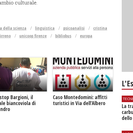
ambio culturale.
ia della scienza
linguistica
psicoanalisi
cristina
irreno
unicoop firenze
bibliobus
europa
L'E
Caso Montedomini: affitti
stop Bargioni, il
TECN
turistici in Via dell’Albero
le biancoviola di
​La t
andro
carbu
dello