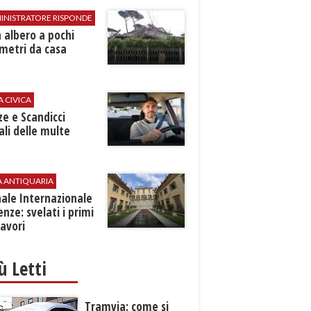
INISTRATORE RISPONDE
 albero a pochi
metri da casa
A CIVICA
ze e Scandicci
ali delle multe
A ANTIQUARIA
ale Internazionale
renze: svelati i primi
avori
iù Letti
Tramvia: come si