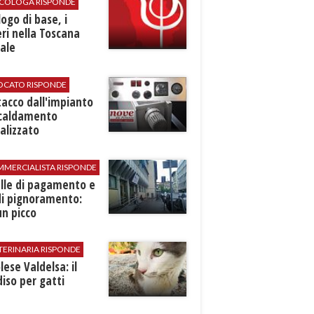
SICOLOGA RISPONDE
logo di base, i
ri nella Toscana
ale
VOCATO RISPONDE
stacco dall'impianto
scaldamento
alizzato
MMERCIALISTA RISPONDE
elle di pagamento e
di pignoramento:
n picco
TERINARIA RISPONDE
ese Valdelsa: il
iso per gatti