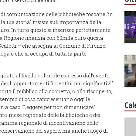
on il servizio bibliobus.
i comunicazione delle biblioteche toscane “in
lla tua storia” insiste sull’importanza della
uro. In tutto questo si inserisce perfettamente
La Regione finanzia con 60mila euro questa
caletti – che assegna al Comune di Firenze,
oga e che si occupa di tutta la parte
ato al livello culturale espresso dall’evento,
egli appuntamenti fiorentini più significativi”.
porta il pubblico alla scoperta, o alla riscoperta,
esempio di cosa rappresentano oggi le
Cal
Non a caso “Leggere per non dimenticare”
re-mese regionale delle bilblioteche e dei
rogramma regionale di incentivazione delle
 conservazione del sapere, ma anche luogo di