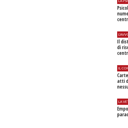
LA P
Psico
nume
centr
L'AV
Il di
di ri
centr
IL CO
Cart
atti 
nessu
LA VE
Empol
parad