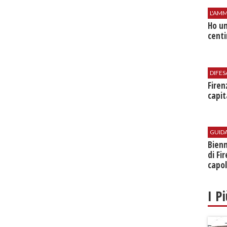
L'AMM
Ho un
centi
DIFES
Firen
capit
GUID
Bienn
di Fi
capol
I P