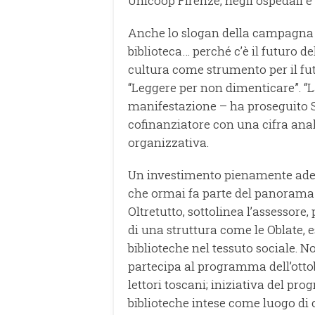
Unicoop Firenze, negli ospedali e c
Anche lo slogan della campagna d
biblioteca… perché c’è il futuro de
cultura come strumento per il fut
“Leggere per non dimenticare”. “
manifestazione – ha proseguito S
cofinanziatore con una cifra anal
organizzativa.
Un investimento pienamente adegu
che ormai fa parte del panorama d
Oltretutto, sottolinea l’assessore, 
di una struttura come le Oblate, 
biblioteche nel tessuto sociale. 
partecipa al programma dell’ottob
lettori toscani; iniziativa del p
biblioteche intese come luogo di