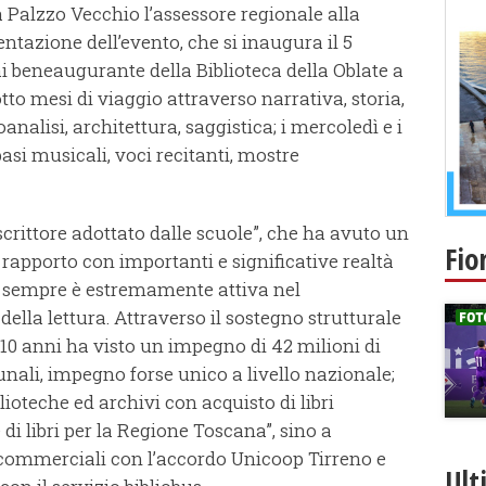
 Palzzo Vecchio l’assessore regionale alla
entazione dell’evento, che si inaugura il 5
i beneaugurante della Biblioteca della Oblate a
tto mesi di viaggio attraverso narrativa, storia,
coanalisi, architettura, saggistica; i mercoledì e i
basi musicali, voci recitanti, mostre
crittore adottato dalle scuole”, che ha avuto un
Fio
l rapporto con importanti e significative realtà
a sempre è estremamente attiva nel
della lettura. Attraverso il sostegno strutturale
i 10 anni ha visto un impegno di 42 milioni di
unali, impegno forse unico a livello nazionale;
ioteche ed archivi con acquisto di libri
 di libri per la Regione Toscana”, sino a
 commerciali con l’accordo Unicoop Tirreno e
Ult