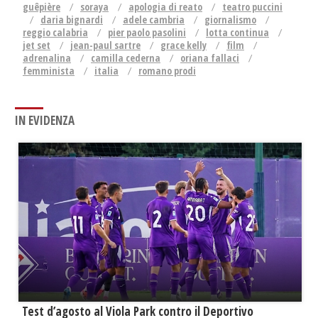
guêpière
soraya
apologia di reato
teatro puccini
daria bignardi
adele cambria
giornalismo
reggio calabria
pier paolo pasolini
lotta continua
jet set
jean-paul sartre
grace kelly
film
adrenalina
camilla cederna
oriana fallaci
femminista
italia
romano prodi
IN EVIDENZA
Test d’agosto al Viola Park contro il Deportivo