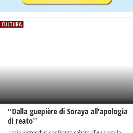
CULTURA
''Dalla guepière di Soraya all’apologia
di reato''
Daria Bignardi si confronta sabato alle 17 con la