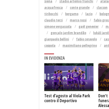
siena
stadio artemio franchi
atala
acquafresca
conte grande
clacson
tiribocchi
bergamo
lazio
bolog
claudio terzi
marco rossi
fabio gros
simone vergassola
gaël genevier
m
gonçalo jardim brandão
lukáš jaro
gianpaolo bellini
fabio ceravolo
cas
coppola
maximiliano pellegrino
ant
IN EVIDENZA
Test d’agosto al Viola Park
Don't 
contro il Deportivo
funera
Aless