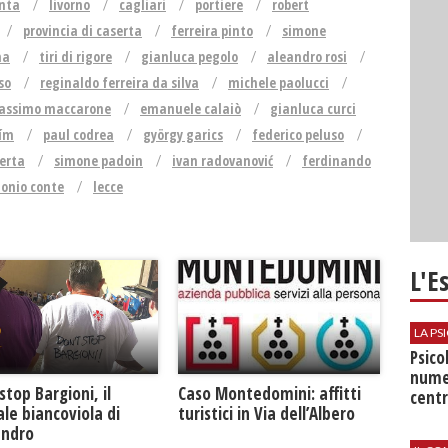
nta
livorno
cagliari
portiere
robert
provincia di caserta
ferreira pinto
simone
na
tiri di rigore
gianluca pegolo
aleandro rosi
so
reginaldo ferreira da silva
michele paolucci
assimo maccarone
emanuele calaiò
gianluca curci
lím
paul codrea
györgy garics
federico peluso
erta
simone padoin
ivan radovanović
ferdinando
onio conte
lecce
L'E
LA P
Psico
nume
Caso Montedomini: affitti
stop Bargioni, il
centr
turistici in Via dell’Albero
le biancoviola di
andro