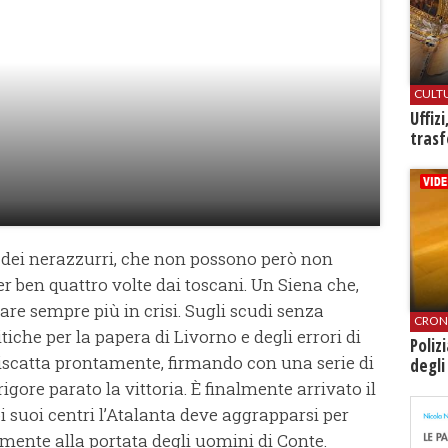
CULT
Uffiz
trasf
a dei nerazzurri, che non possono però non
per ben quattro volte dai toscani. Un Siena che,
are sempre più in crisi. Sugli scudi senza
CRON
itiche per la papera di Livorno e degli errori di
Poliz
i riscatta prontamente, firmando con una serie di
degli
igore parato la vittoria. È finalmente arrivato il
i suoi centri l’Atalanta deve aggrapparsi per
ente alla portata degli uomini di Conte.