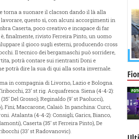
 torna a suonare il clacson dando il là alla
a lavorare, questo sì, con alcuni accorgimenti in
mbra Caserta, poco creativo e incapace di far
 è, finalmente, rivisto Ferreira Pinto, un uomo
iluppare il gioco sugli esterni, producendo cross
bocchi. Il tecnico dei bergamaschi può sorridere,
ita, potrà contare sui rientranti Doni e
e potrà dire la sua di qui alla sosta invernale.
Fio
, ma in compagnia di Livorno, Lazio e Bologna.
ibocchi, 23' st rig. Acquafresca. Siena (4-4-2):
 (35' Del Grosso); Reginaldo (9' st Paolucci),
o), Fini; Maccarone, Calaiò. In panchina: Curci,
oni. Atalanta (4-4-2): Consigli; Garics, Bianco,
lamonti), Caserta (35' st Ferreira Pinto), De
ribocchi (33' st Radovanovic).
Ult