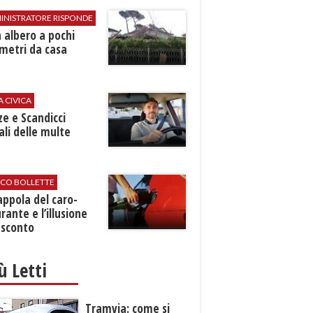
INISTRATORE RISPONDE
 albero a pochi
metri da casa
A CIVICA
ze e Scandicci
ali delle multe
ICO BOLLETTE
rappola del caro-
rante e l’illusione
 sconto
iù Letti
Tramvia: come si