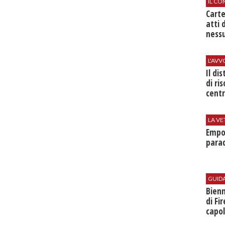
IL CO
Cart
atti 
nessu
L'AV
Il di
di ri
centr
LA VE
Empol
parad
GUID
Bienn
di Fi
capol