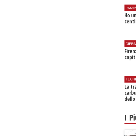
L'AMM
Ho un
centi
DIFES
Firen
capit
TECN
​La t
carbu
dello
I P