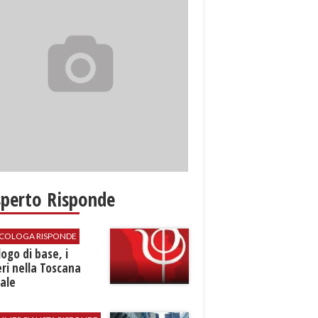
sperto Risponde
SICOLOGA RISPONDE
logo di base, i
ri nella Toscana
ale