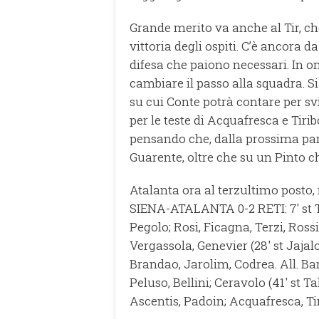
Grande merito va anche al Tir, che
vittoria degli ospiti. C’è ancora d
difesa che paiono necessari. In o
cambiare il passo alla squadra. Si
su cui Conte potrà contare per sv
per le teste di Acquafresca e Tiri
pensando che, dalla prossima part
Guarente, oltre che su un Pinto ch
Atalanta ora al terzultimo posto
SIENA-ATALANTA 0-2 RETI: 7' st Tir
Pegolo; Rosi, Ficagna, Terzi, Rossi
Vergassola, Genevier (28' st Jajal
Brandao, Jarolim, Codrea. All. Bar
Peluso, Bellini; Ceravolo (41' st Ta
Ascentis, Padoin; Acquafresca, Ti