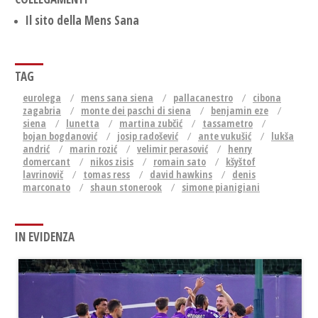
Il sito della Mens Sana
TAG
eurolega
mens sana siena
pallacanestro
cibona
zagabria
monte dei paschi di siena
benjamin eze
siena
lunetta
martina zubčić
tassametro
bojan bogdanović
josip radošević
ante vukušić
lukša
andrić
marin rozić
velimir perasović
henry
domercant
nikos zisis
romain sato
kšyštof
lavrinovič
tomas ress
david hawkins
denis
marconato
shaun stonerook
simone pianigiani
IN EVIDENZA