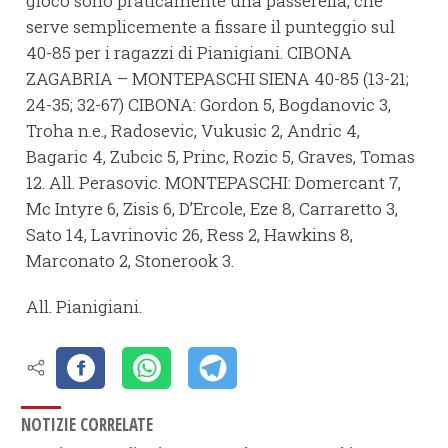
gioco sono praticamente una passerella, che
serve semplicemente a fissare il punteggio sul
40-85 per i ragazzi di Pianigiani. CIBONA
ZAGABRIA – MONTEPASCHI SIENA 40-85 (13-21;
24-35; 32-67) CIBONA: Gordon 5, Bogdanovic 3,
Troha n.e., Radosevic, Vukusic 2, Andric 4,
Bagaric 4, Zubcic 5, Princ, Rozic 5, Graves, Tomas
12. All. Perasovic. MONTEPASCHI: Domercant 7,
Mc Intyre 6, Zisis 6, D’Ercole, Eze 8, Carraretto 3,
Sato 14, Lavrinovic 26, Ress 2, Hawkins 8,
Marconato 2, Stonerook 3.
All. Pianigiani.
NOTIZIE CORRELATE