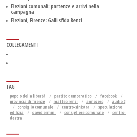
Elezioni comunali: partenze e arrivi nella
campagna
Elezioni, Firenze: Galli sfida Renzi
COLLEGAMENTI
TAG
popolo della libertà
partito democratico
facebook
provincia di firenze
matteo renzi
annozero
audio 2
consiglio comunale
centro-sinistra
speculazione
edilizia
david ermini
consigliere comunale
centro-
destra