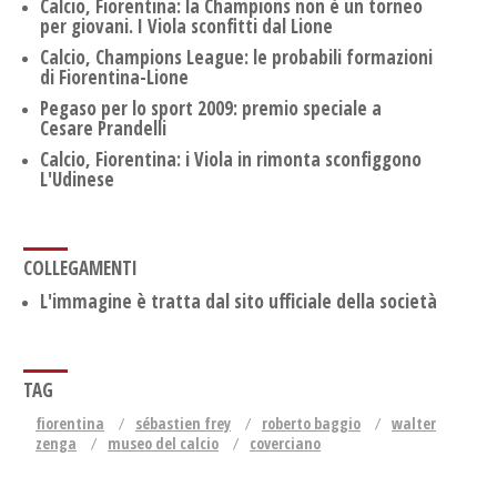
Calcio, Fiorentina: la Champions non è un torneo
per giovani. I Viola sconfitti dal Lione
Calcio, Champions League: le probabili formazioni
di Fiorentina-Lione
Pegaso per lo sport 2009: premio speciale a
Cesare Prandelli
Calcio, Fiorentina: i Viola in rimonta sconfiggono
L'Udinese
COLLEGAMENTI
L'immagine è tratta dal sito ufficiale della società
TAG
fiorentina
sébastien frey
roberto baggio
walter
zenga
museo del calcio
coverciano