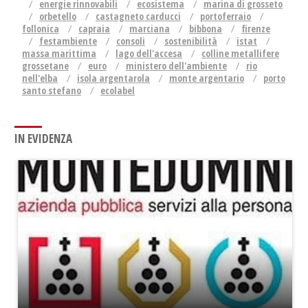
energie rinnovabili
ecosistema
marina di grosseto
orbetello
castagneto carducci
portoferraio
follonica
capraia
marciana
bibbona
firenze
festambiente
consoli
sostenibilità
istat
massa marittima
lago dell'accesa
colline metallifere
grossetane
euro
ministero dell'ambiente
rio
nell'elba
isola argentarola
monte argentario
porto
santo stefano
ecolabel
IN EVIDENZA