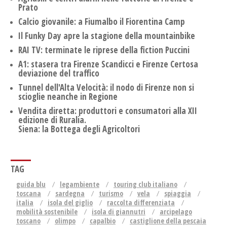
Prato
Calcio giovanile: a Fiumalbo il Fiorentina Camp
Il Funky Day apre la stagione della mountainbike
RAI TV: terminate le riprese della fiction Puccini
A1: stasera tra Firenze Scandicci e Firenze Certosa
deviazione del traffico
Tunnel dell'Alta Velocità: il nodo di Firenze non si
scioglie neanche in Regione
Vendita diretta: produttori e consumatori alla XII
edizione di Ruralia.
Siena: la Bottega degli Agricoltori
TAG
guida blu
legambiente
touring club italiano
toscana
sardegna
turismo
vela
spiaggia
italia
isola del giglio
raccolta differenziata
mobilità sostenibile
isola di giannutri
arcipelago
toscano
olimpo
capalbio
castiglione della pescaia