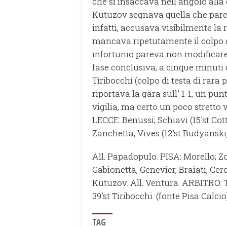
che si insaccava nell'angolo alla d
Kutuzov segnava quella che pareva
infatti, accusava visibilmente la r
mancava ripetutamente il colpo del
infortunio pareva non modificare 
fase conclusiva, a cinque minuti 
Tiribocchi (colpo di testa di rara
riportava la gara sull' 1-1, un pu
vigilia, ma certo un poco stretto v
LECCE: Benussi; Schiavi (15'st Co
Zanchetta, Vives (12'st Budyanskij)
All. Papadopulo. PISA: Morello; Z
Gabionetta, Genevier, Braiati, Cerc
Kutuzov. All. Ventura. ARBITRO: 
39'st Tiribocchi. (fonte Pisa Calcio
TAG