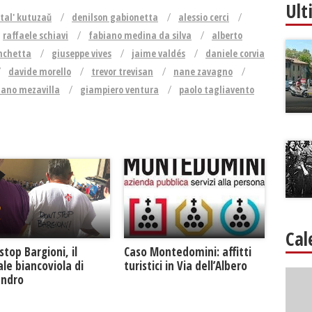
Ult
ital' kutuzaŭ
denilson gabionetta
alessio cerci
raffaele schiavi
fabiano medina da silva
alberto
nchetta
giuseppe vives
jaime valdés
daniele corvia
davide morello
trevor trevisan
nane zavagno
iano mezavilla
giampiero ventura
paolo tagliavento
Cal
Caso Montedomini: affitti
stop Bargioni, il
turistici in Via dell’Albero
le biancoviola di
andro