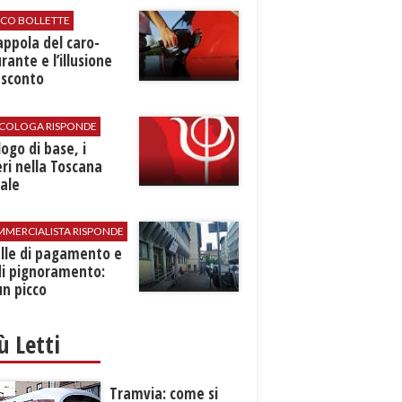
ICO BOLLETTE
rappola del caro-
rante e l’illusione
 sconto
SICOLOGA RISPONDE
logo di base, i
ri nella Toscana
ale
MMERCIALISTA RISPONDE
elle di pagamento e
di pignoramento:
n picco
iù Letti
Tramvia: come si