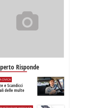
sperto Risponde
A CIVICA
ze e Scandicci
ali delle multe
INISTRATORE RISPONDE