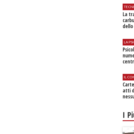
TECN
​La t
carbu
dello
LA P
Psico
nume
centr
IL CO
Cart
atti 
nessu
I P