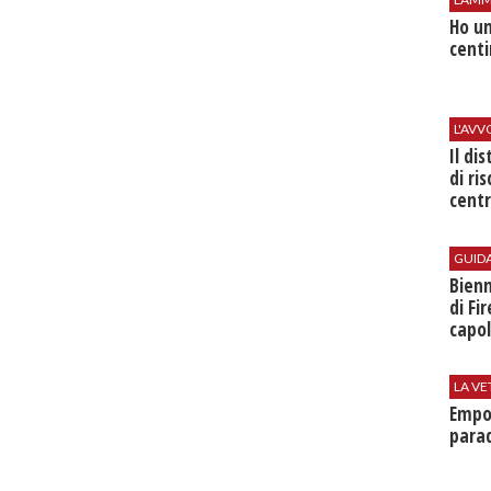
Ho un
centi
L'AV
Il di
di ri
centr
GUID
Bienn
di Fi
capol
LA VE
Empol
parad