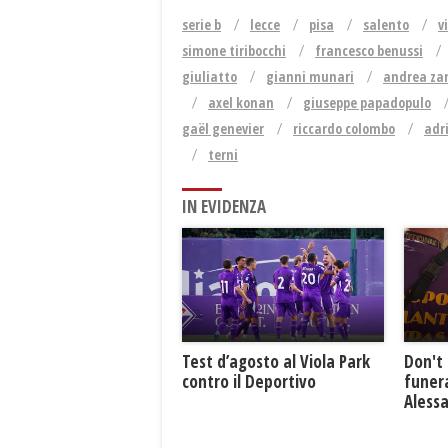
serie b
lecce
pisa
salento
v
simone tiribocchi
francesco benussi
giuliatto
gianni munari
andrea za
axel konan
giuseppe papadopulo
gaël genevier
riccardo colombo
adr
terni
IN EVIDENZA
Test d’agosto al Viola Park
Don't 
contro il Deportivo
funera
Aless