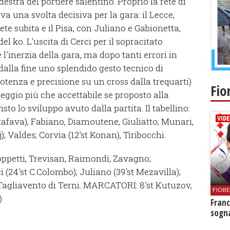
estra del portiere salentino. Proprio la rete di
 una svolta decisiva per la gara: il Lecce,
ete subita e il Pisa, con Juliano e Gabionetta,
 ko. L'uscita di Cerci per il sopracitato
l'inerzia della gara, ma dopo tanti errori in
dalla fine uno splendido gesto tecnico di
 potenza e precisione su un cross dalla trequarti)
Fio
nteggio più che accettabile se proposto alla
isto lo sviluppo avuto dalla partita. Il tabellino:
ttafava), Fabiano, Diamoutene, Giuliatto; Munari,
; Valdes; Corvia (12'st Konan), Tiribocchi.
oppetti, Trevisan, Raimondi, Zavagno;
i (24'st C.Colombo); Juliano (39'st Mezavilla);
Tagliavento di Terni. MARCATORI: 8'st Kutuzov,
FIOR
)
Franc
sogna