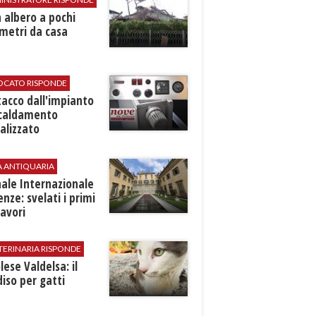
 albero a pochi
metri da casa
VOCATO RISPONDE
stacco dall'impianto
scaldamento
alizzato
A ANTIQUARIA
ale Internazionale
renze: svelati i primi
avori
TERINARIA RISPONDE
ese Valdelsa: il
iso per gatti