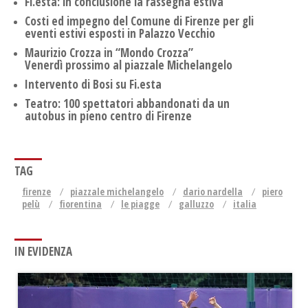
Fi.esta: in conclusione la rassegna estiva
Costi ed impegno del Comune di Firenze per gli
eventi estivi esposti in Palazzo Vecchio
Maurizio Crozza in “Mondo Crozza”
Venerdì prossimo al piazzale Michelangelo
Intervento di Bosi su Fi.esta
Teatro: 100 spettatori abbandonati da un
autobus in pieno centro di Firenze
TAG
firenze
piazzale michelangelo
dario nardella
piero
pelù
fiorentina
le piagge
galluzzo
italia
IN EVIDENZA