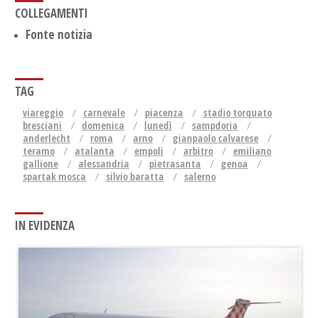
COLLEGAMENTI
Fonte notizia
TAG
viareggio
carnevale
piacenza
stadio torquato
bresciani
domenica
lunedì
sampdoria
anderlecht
roma
arno
gianpaolo calvarese
teramo
atalanta
empoli
arbitro
emiliano
gallione
alessandria
pietrasanta
genoa
spartak mosca
silvio baratta
salerno
IN EVIDENZA