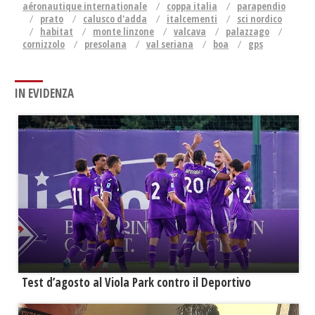
aéronautique internationale
coppa italia
parapendio
prato
calusco d'adda
italcementi
sci nordico
habitat
monte linzone
valcava
palazzago
cornizzolo
presolana
val seriana
boa
gps
IN EVIDENZA
Test d’agosto al Viola Park contro il Deportivo