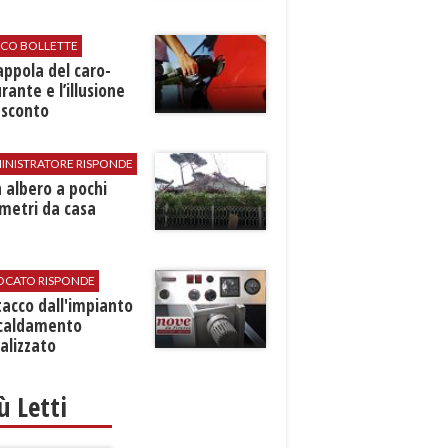
ICO BOLLETTE
rappola del caro-
rante e l’illusione
 sconto
INISTRATORE RISPONDE
 albero a pochi
metri da casa
VOCATO RISPONDE
stacco dall'impianto
scaldamento
alizzato
iù Letti