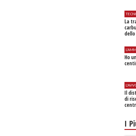
TECN
​La t
carbu
dello
L'AMM
Ho un
centi
L'AV
Il di
di ri
centr
I P