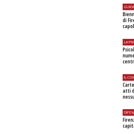
GUID
Bienn
di Fi
capol
LA P
Psico
nume
centr
IL CO
Cart
atti 
nessu
DIFES
Firen
capit