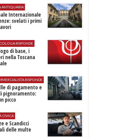
A ANTIQUARIA
ale Internazionale
renze: svelati i primi
avori
SICOLOGA RISPONDE
logo di base, i
ri nella Toscana
ale
MMERCIALISTA RISPONDE
elle di pagamento e
di pignoramento:
n picco
A CIVICA
ze e Scandicci
ali delle multe