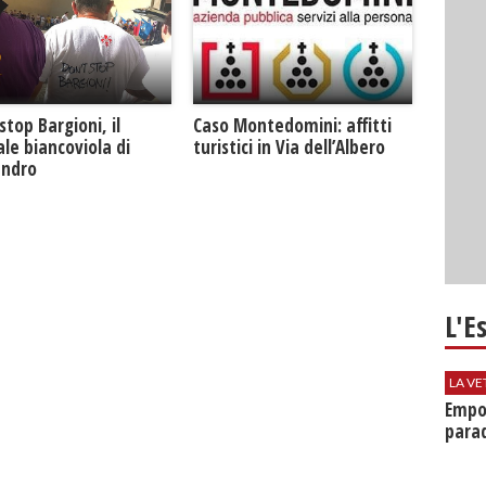
Caso Montedomini: affitti
stop Bargioni, il
turistici in Via dell’Albero
le biancoviola di
andro
L'E
LA VE
Empol
parad