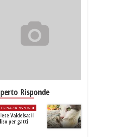
sperto Risponde
TERINARIA RISPONDE
ese Valdelsa: il
iso per gatti