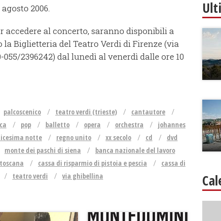
Ult
6 agosto 2006.
per accedere al concerto, saranno disponibili a
 la Biglietteria del Teatro Verdi di Firenze (via
20-055/2396242) dal lunedì al venerdì dalle ore 10
palcoscenico
teatro verdi (trieste)
cantautore
ca
pop
balletto
opera
orchestra
johannes
dicesima notte
regno unito
xx secolo
cd
dvd
monte dei paschi di siena
banca nazionale del lavoro
 toscana
cassa di risparmio di pistoia e pescia
cassa di
teatro verdi
via ghibellina
Cal