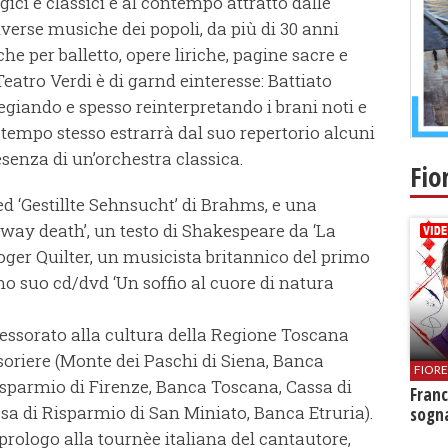
gici e classici e al contempo attratto dalle
diverse musiche dei popoli, da più di 30 anni
e per balletto, opere liriche, pagine sacre e
eatro Verdi è di garnd einteresse: Battiato
legiando e spesso reinterpretando i brani noti e
tempo stesso estrarrà dal suo repertorio alcuni
esenza di un’orchestra classica.
Fio
ed ‘Gestillte Sehnsucht’ di Brahms, e una
way death’, un testo di Shakespeare da ‘La
ger Quilter, un musicista britannico del primo
mo suo cd/dvd ‘Un soffio al cuore di natura
sessorato alla cultura della Regione Toscana
soriere (Monte dei Paschi di Siena, Banca
FIOR
isparmio di Firenze, Banca Toscana, Cassa di
Franc
ssa di Risparmio di San Miniato, Banca Etruria).
sogna
rologo alla tournèe italiana del cantautore,