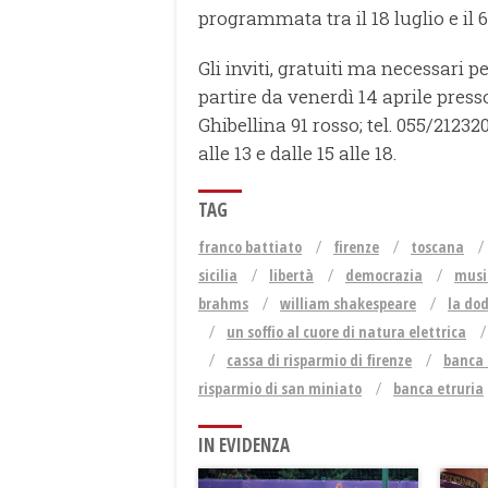
programmata tra il 18 luglio e il 
Gli inviti, gratuiti ma necessari 
partire da venerdì 14 aprile presso
Ghibellina 91 rosso; tel. 055/2123
alle 13 e dalle 15 alle 18.
TAG
franco battiato
firenze
toscana
sicilia
libertà
democrazia
musi
brahms
william shakespeare
la do
un soffio al cuore di natura elettrica
cassa di risparmio di firenze
banca
risparmio di san miniato
banca etruria
IN EVIDENZA