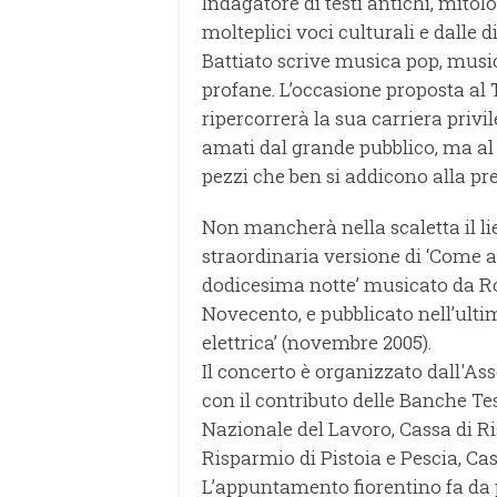
Indagatore di testi antichi, mitolo
molteplici voci culturali e dalle 
Battiato scrive musica pop, musich
profane. L’occasione proposta al T
ripercorrerà la sua carriera privi
amati dal grande pubblico, ma al 
pezzi che ben si addicono alla pr
Non mancherà nella scaletta il li
straordinaria versione di ‘Come a
dodicesima notte’ musicato da Ro
Novecento, e pubblicato nell’ulti
elettrica’ (novembre 2005).
Il concerto è organizzato dall'As
con il contributo delle Banche Te
Nazionale del Lavoro, Cassa di R
Risparmio di Pistoia e Pescia, Ca
L’appuntamento fiorentino fa da p