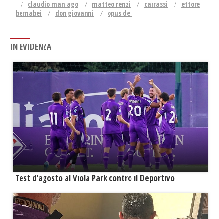
claudio maniago
matteo renzi
carrassi
ettore
bernabei
don giovanni
opus dei
IN EVIDENZA
Test d’agosto al Viola Park contro il Deportivo