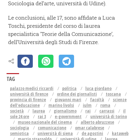
Sociologia del’arte, università di Udine).
Le conclusioni, alle 17, sono affidate a Luca
Toschi, presidente del corso di laurea
specialistica ‘Teorie della Comunicazione’,
dell’Università degli Studi di Firenze.
TAG
palazzo medici riccardi
politica
luca giordano
università di firenze
ordine dei giornalisti
toscana
provincia di firenze
giovanni mari
facoltà
scienze
dell'educazione
marino livolsi
iulm
roma
società
laurea
giornalismo
rai
carrassi
il
sole 24 ore
rai 3
e-government
università di torino
museo nazionale del cinema
alberto abruzzese
sociologia
comunicazione
omar calabrese
semiotica
università di siena
de agostini
kataweb
marzio strassoldo
università di udine
laurea