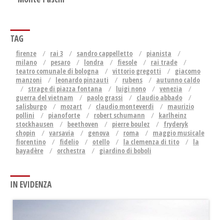
TAG
firenze
rai 3
sandro cappelletto
pianista
milano
pesaro
londra
fiesole
rai trade
teatro comunale di bologna
vittorio gregotti
giacomo
manzoni
leonardo pinzauti
rubens
autunno caldo
strage di piazza fontana
luigi nono
venezia
guerra del vietnam
paolo grassi
claudio abbado
salisburgo
mozart
claudio monteverdi
maurizio
pollini
pianoforte
robert schumann
karlheinz
stockhausen
beethoven
pierre boulez
fryderyk
chopin
varsavia
genova
roma
maggio musicale
fiorentino
fidelio
otello
la clemenza di tito
la
bayadère
orchestra
giardino di boboli
IN EVIDENZA