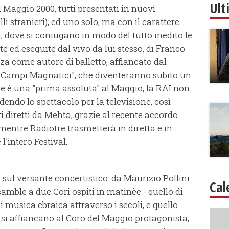
Ult
l Maggio 2000, tutti presentati in nuovi
lli stranieri), ed uno solo, ma con il carattere
a, dove si coniugano in modo del tutto inedito le
ed eseguite dal vivo da lui stesso, di Franco
za come autore di balletto, affiancato dal
 "Campi Magnatici", che diventeranno subito un
ore è una "prima assoluta" al Maggio, la RAI non
dendo lo spettacolo per la televisione, così
i diretti da Mehta, grazie al recente accordo
 mentre Radiotre trasmetterà in diretta e in
l'intero Festival.
sul versante concertistico: da Maurizio Pollini
Cal
mble a due Cori ospiti in matinèe - quello di
musica ebraica attraverso i secoli, e quello
e si affiancano al Coro del Maggio protagonista,