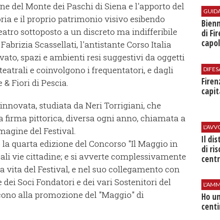
ne del Monte dei Paschi di Siena e l'apporto del
GUID
oria e il proprio patrimonio visivo esibendo
Bienn
eatro sottoposto a un discreto ma indifferibile
di Fi
capol
Fabrizia Scassellati, l'antistante Corso Italia
ivato, spazi e ambienti resi suggestivi da oggetti
teatrali e coinvolgono i frequentatori, e dagli
DIFES
Firen
 & Fiori di Pescia.
capit
innovata, studiata da Neri Torrigiani, che
na firma pittorica, diversa ogni anno, chiamata a
L'AV
magine del Festival.
Il di
 la quarta edizione del Concorso "Il Maggio in
di ri
pali vie cittadine; e si avverte complessivamente
centr
 vita del Festival, e nel suo collegamento con
e dei Soci Fondatori e dei vari Sostenitori del
L'AMM
scono alla promozione del "Maggio" di
Ho un
centi