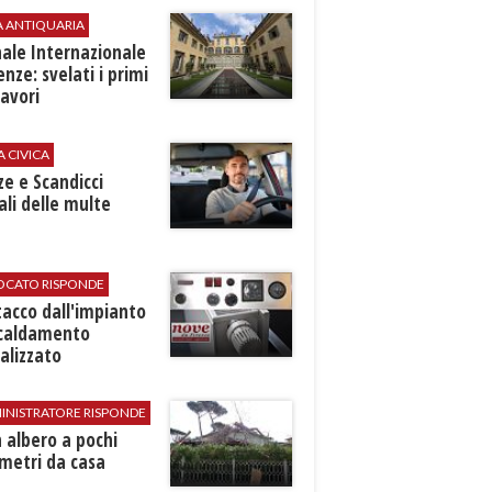
A ANTIQUARIA
ale Internazionale
renze: svelati i primi
avori
A CIVICA
ze e Scandicci
ali delle multe
VOCATO RISPONDE
stacco dall'impianto
scaldamento
alizzato
INISTRATORE RISPONDE
 albero a pochi
metri da casa