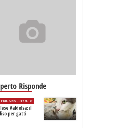
sperto Risponde
TERINARIA RISPONDE
ese Valdelsa: il
iso per gatti