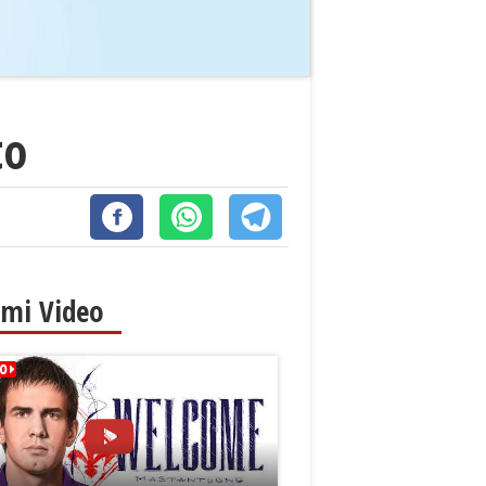
to
imi Video