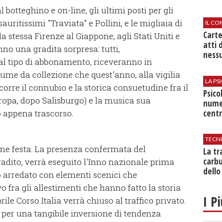
l botteghino e on-line, gli ultimi posti per gli
auritissimi "Traviata" e Pollini, e le migliaia di
IL CO
Cart
a stessa Firenze al Giappone, agli Stati Uniti e
atti 
no una gradita sorpresa: tutti,
nessu
l tipo di abbonamento, riceveranno in
ume da collezione che quest'anno, alla vigilia
LA P
corre il connubio e la storica consuetudine fra il
Psico
Europa, dopo Salisburgo) e la musica sua
nume
centr
 appena trascorso.
TECN
me festa: La presenza confermata del
​La t
carbu
radito, verrà eseguito l'Inno nazionale prima
dello
tro arredato con elementi scenici che
fra gli allestimenti che hanno fatto la storia
I P
prile Corso Italia verrà chiuso al traffico privato.
a, per una tangibile inversione di tendenza