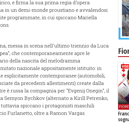
rico, e firma la sua prima regia d'opera
ma in un demi-monde proustiano e avvalendosi
ecite programmate, in cui spiccano Mariella
Pons.
na, messa in scena nell'ultimo triennio da Luca
Fio
ppea", che contemporaneamente apre le
nario della nascita del melodramma
mitato nazionale appositamente istituito: in
ne esplicitamente contemporanee (automobili,
sciate da precedenti allestimenti) create dalla
tre è russa la compagnia per "Evgenij Onegin", il
da Semyon Bychkov (alternato a Kirill Petrenko,
 tuttavia spiccano i protagonisti maschili
FIOR
ccio Furlanetto, oltre a Ramon Vargas.
Franc
sogna