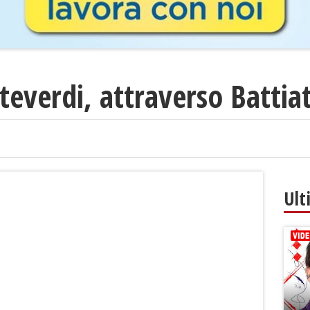
everdi, attraverso Battia
Ult