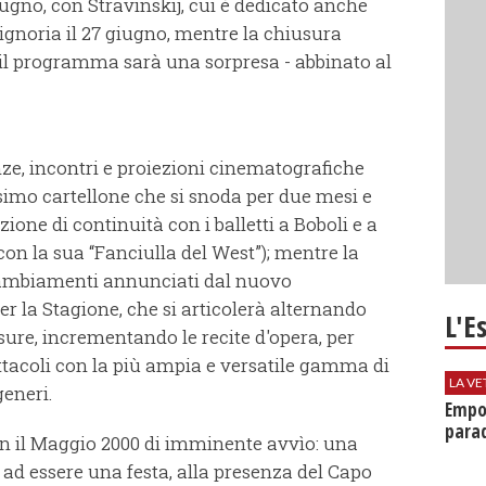
iugno, con Stravinskij, cui è dedicato anche
ignoria il 27 giugno, mentre la chiusura
 - il programma sarà una sorpresa - abbinato al
ze, incontri e proiezioni cinematografiche
ssimo cartellone che si snoda per due mesi e
one di continuità con i balletti a Boboli e a
i con la sua “Fanciulla del West”); mentre la
 cambiamenti annunciati dal nuovo
r la Stagione, che si articolerà alternando
L'E
sure, incrementando le recite d'opera, per
ettacoli con la più ampia e versatile gamma di
LA VE
generi.
Empol
parad
on il Maggio 2000 di imminente avvìo: una
ad essere una festa, alla presenza del Capo