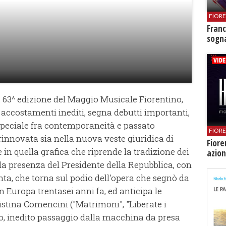
FIOR
Franc
sogna
la 63^ edizione del Maggio Musicale Fiorentino,
 accostamenti inediti, segna debutti importanti,
 speciale fra contemporaneità e passato
FIOR
rinnovata sia nella nuova veste giuridica di
Fiore
in quella grafica che riprende la tradizione dei
azion
lla presenza del Presidente della Repubblica, con
hta, che torna sul podio dell'opera che segnò da
in Europa trentasei anni fa, ed anticipa le
ristina Comencini ("Matrimoni", "Liberate i
vo, inedito passaggio dalla macchina da presa