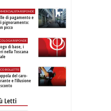
MMERCIALISTA RISPONDE
elle di pagamento e
di pignoramento:
n picco
SICOLOGA RISPONDE
logo di base, i
ri nella Toscana
ale
ICO BOLLETTE
rappola del caro-
rante e l’illusione
 sconto
iù Letti