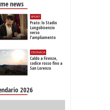
ime news
SPORT
Prato: lo Stadio
Lungobisenzio
verso
l'ampliamento
CRONACA
Caldo a Firenze,
codice rosso fino a
San Lorenzo
endario 2026