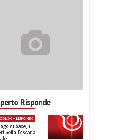
sperto Risponde
SICOLOGA RISPONDE
logo di base, i
ri nella Toscana
ale