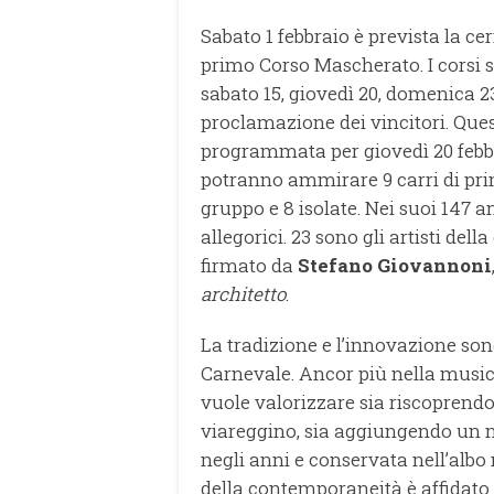
Sabato 1 febbraio è prevista la ce
primo Corso Mascherato. I corsi 
sabato 15, giovedì 20, domenica 23
proclamazione dei vincitori. Ques
programmata per giovedì 20 febbra
potranno ammirare 9 carri di pri
gruppo e 8 isolate. Nei suoi 147 an
allegorici. 23 sono gli artisti dell
firmato da
Stefano Giovannoni
architetto
.
La tradizione e l’innovazione son
Carnevale. Ancor più nella musi
vuole valorizzare sia riscoprendo
viareggino, sia aggiungendo un 
negli anni e conservata nell’albo
della contemporaneità è affidato a