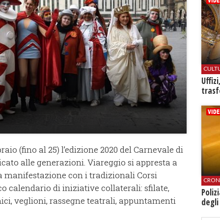
CULT
Uffiz
trasf
braio (fino al 25) l’edizione 2020 del Carnevale di
cato alle generazioni. Viareggio si appresta a
la manifestazione con i tradizionali Corsi
CRON
alendario di iniziative collaterali: sfilate,
Poliz
nici, veglioni, rassegne teatrali, appuntamenti
degli