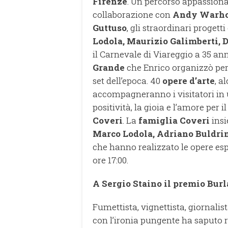
Firenze
. Un percorso appassionan
collaborazione con
Andy Warh
Guttuso
, gli straordinari progetti 
Lodola, Maurizio Galimberti, 
il Carnevale di Viareggio a 35 ann
Grande
che Enrico organizzò per i
set dell’epoca. 40
opere d’arte
, a
accompagneranno i visitatori in u
positività, la gioia e l’amore per 
Coveri
. La
famiglia Coveri
ins
Marco Lodola, Adriano Buldri
che hanno realizzato le opere esp
ore 17:00.
A Sergio Staino il premio Bur
Fumettista, vignettista, giornalist
con l’ironia pungente ha saputo r