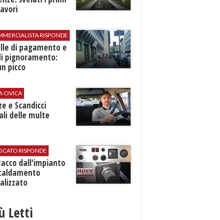
avori
MMERCIALISTA RISPONDE
elle di pagamento e
di pignoramento:
n picco
A CIVICA
ze e Scandicci
ali delle multe
VOCATO RISPONDE
stacco dall'impianto
scaldamento
alizzato
iù Letti