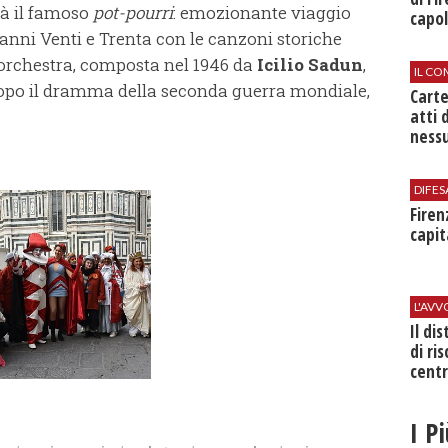
rà il famoso
pot-pourri
: emozionante viaggio
capol
anni Venti e Trenta con le canzoni storiche
 orchestra, composta nel 1946 da
Icilio Sadun
,
IL CO
 dopo il dramma della seconda guerra mondiale,
Cart
atti 
nessu
DIFES
Firen
capit
L'AV
Il di
di ri
centr
I P