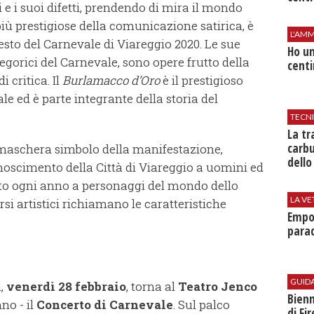
 e i suoi difetti, prendendo di mira il mondo
 più prestigiose della comunicazione satirica, è
L'AMM
esto del Carnevale di Viareggio 2020. Le sue
Ho un
legorici del Carnevale, sono opere frutto della
centi
 critica. Il
Burlamacco d’Oro
è il prestigioso
 ed è parte integrante della storia del
TECN
​La t
carbu
la maschera simbolo della manifestazione,
dello
conoscimento della Città di Viareggio a uomini ed
nato ogni anno a personaggi del mondo dello
LA VE
rsi artistici richiamano le caratteristiche
Empol
parad
GUID
i,
venerdì 28 febbraio
, torna al
Teatro Jenco
Bienn
no - il
Concerto di Carnevale
. Sul palco
di Fi