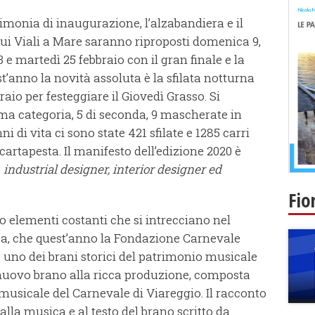
rimonia di inaugurazione, l’alzabandiera e il
sui Viali a Mare saranno riproposti domenica 9,
 e martedì 25 febbraio con il gran finale e la
t’anno la novità assoluta è la sfilata notturna
io per festeggiare il Giovedì Grasso. Si
ma categoria, 5 di seconda, 9 mascherate in
ni di vita ci sono state 421 sfilate e 1285 carri
a cartapesta. Il manifesto dell’edizione 2020 è
,
industrial designer, interior designer ed
Fio
o elementi costanti che si intrecciano nel
ca, che quest’anno la Fondazione Carnevale
 uno dei brani storici del patrimonio musicale
nuovo brano alla ricca produzione, composta
 musicale del Carnevale di Viareggio. Il racconto
lla musica e al testo del brano scritto da