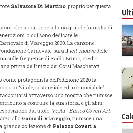
itore
Salvatore Di Martino
, proprio per questa
Ult
autore, che appartiene ad una grande famiglia di
generazioni, a cui sono dedicate le
Carnevale di Viareggio 2020. La canzone,
Fondazione Carnevale, sarà il
leit-motive
delle
rima sulle frequenze di Radio Bruno, media
ana prima dell’inizio dei Corsi Mascherati.
to come protagonista dell’edizione 2020 la
apporto “vitale, sostanziale ed irrinunciabile”
 raccontarsi attraverso una mostra che riunisce
ribuito a costruire la sua storia, e gli abiti
’esposizione dal titolo
“Festa - Enrico Coveri Art
Cal
marzo alla
Gamc di Viareggio
, riunisce una
la grande collezione di
Palazzo Coveri a