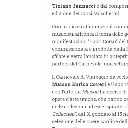
Tiziano Jannacci
e dal compos
edizione dei Corsi Mascherati.
Con ironia e raffinatezza il cant
musicisti, affronta il tema delle 
manifestazioni “Fuori Corso” del 
commissionata e prodotta dalla 
sfilate e verrà lanciata in antep
partner del Carnevale, una settim
Il Carnevale di Viareggio ha scel
Maison Enrico Coveri
e il suo r
con l’arte. La
Maison
ha deciso di
opere d’arte uniche, che hanno cont
delle collezioni ad esse ispirate. L
Collection”
, dal 31 gennaio al 15 
selezione delle opere cardine del