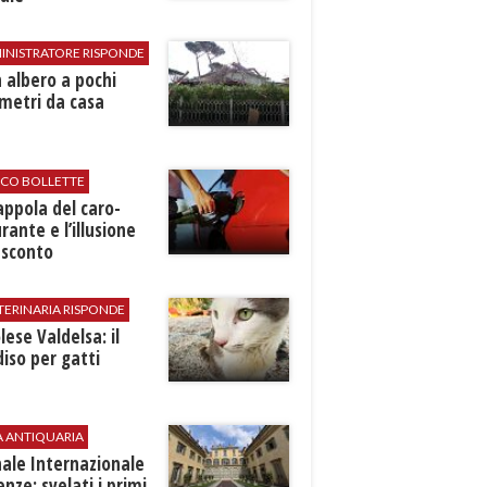
INISTRATORE RISPONDE
 albero a pochi
metri da casa
ICO BOLLETTE
rappola del caro-
rante e l’illusione
 sconto
TERINARIA RISPONDE
ese Valdelsa: il
iso per gatti
A ANTIQUARIA
ale Internazionale
renze: svelati i primi