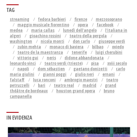
TAG
streaming
fedora barbieri
firenze
mezzosoprano
maggio musicale fiorentino
opera
facebook
medea
maria callas
lunedì dell'angelo
l'italiana in
algeri
gioachino rossini
teatro della pergola
washington
nicola monti
don carlo
giuseppe verdi
zubin mehta
monaco di baviera
bilbao
oviedo
teatro de la maestranza
tenerife
luigi cherubini
vittorio gui
neris
didone abbandonata
leonardo vinci
teatro verdi (trieste)
pisa
xviii secolo
napoli
dom sébastien
gaetano donizetti
carlo
maria giulini
gianni poggi
giulio neri
ernani
falstaff
luca ronconi
ambrogio maestri
teatro
petruzzelli
bari
teatro real
madrid
grand
théâtre de bordeaux
houston grand opera
bruno
campanella
IN EVIDENZA