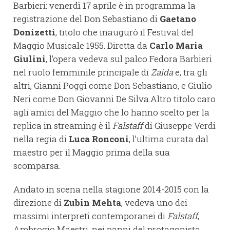
Barbieri: venerdì 17 aprile è in programma la
registrazione del Don Sebastiano di
Gaetano
Donizetti
, titolo che inaugurò il Festival del
Maggio Musicale 1955. Diretta da
Carlo Maria
Giulini
, l’opera vedeva sul palco Fedora Barbieri
nel ruolo femminile principale di
Zaida
e, tra gli
altri, Gianni Poggi come Don Sebastiano, e Giulio
Neri come Don Giovanni De Silva.Altro titolo caro
agli amici del Maggio che lo hanno scelto per la
replica in streaming è il
Falstaff
di Giuseppe Verdi
nella regia di
Luca Ronconi
, l’ultima curata dal
maestro per il Maggio prima della sua
scomparsa.
Andato in scena nella stagione 2014-2015 con la
direzione di
Zubin Mehta
, vedeva uno dei
massimi interpreti contemporanei di
Falstaff
,
Ambrogio Maestri, nei panni del protagonista.