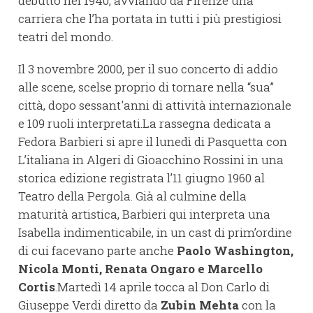
debuttò nel 1940, avviando da Firenze una
carriera che l’ha portata in tutti i più prestigiosi
teatri del mondo.
Il 3 novembre 2000, per il suo concerto di addio
alle scene, scelse proprio di tornare nella “sua”
città, dopo sessant'anni di attività internazionale
e 109 ruoli interpretati.La rassegna dedicata a
Fedora Barbieri si apre il lunedì di Pasquetta con
L’italiana in Algeri di Gioacchino Rossini in una
storica edizione registrata l’11 giugno 1960 al
Teatro della Pergola. Già al culmine della
maturità artistica, Barbieri qui interpreta una
Isabella indimenticabile, in un cast di prim’ordine
di cui facevano parte anche
Paolo Washington,
Nicola Monti, Renata Ongaro e Marcello
Cortis
.Martedì 14 aprile tocca al Don Carlo di
Giuseppe Verdi diretto da
Zubin Mehta
con la