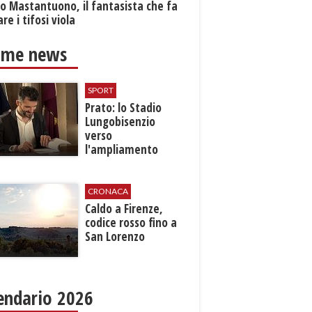
o Mastantuono, il fantasista che fa
re i tifosi viola
ime news
SPORT
Prato: lo Stadio
Lungobisenzio
verso
l'ampliamento
CRONACA
Caldo a Firenze,
codice rosso fino a
San Lorenzo
endario 2026