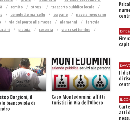
Psico
tà
romito
strozzi
trasporto pubblico locale
nume
s
benedetto marcello
sorgane
nave a rovezzano
centr
o
via del ponte alle mosse
alamanni
ferrovia
uccini
pistoia
cosseria
via xx settembre
DIFES
Firen
capit
L'AV
Il di
di ri
centr
Caso Montedomini: affitti
stop Bargioni, il
IL CO
turistici in Via dell’Albero
le biancoviola di
Cart
andro
atti 
nessu