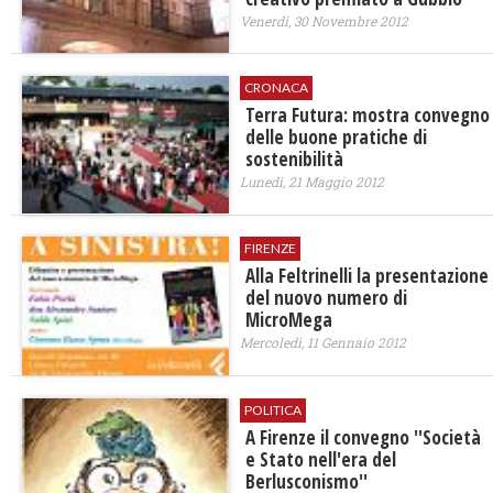
Venerdì, 30 Novembre 2012
CRONACA
Terra Futura: mostra convegno
delle buone pratiche di
sostenibilità
Lunedì, 21 Maggio 2012
FIRENZE
Alla Feltrinelli la presentazione
del nuovo numero di
MicroMega
Mercoledì, 11 Gennaio 2012
POLITICA
A Firenze il convegno ''Società
e Stato nell'era del
Berlusconismo''