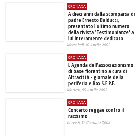
CRONACA
A dieci anni dalla scomparsa di
padre Ernesto Balducci,
presentato l'ultimo numero
della rivista 'Testimonianze' a
lui interamente dedicata
Mercoledì, 10 Aprile 2002
CRONACA
L'Agenda dell'associazionismo
di base fiorentino a cura di
Altracittà - giornale della
periferia e Box S.E.P.E.
Martedì, 09 Aprile 2002
CRONACA
Concerto reggae contro il
razzismo
Giovedì, 17 Gennaio 2002