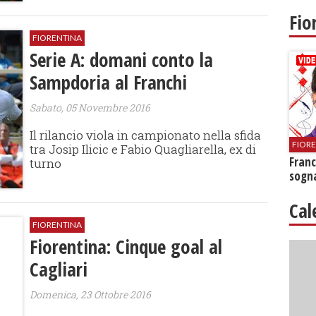
Fio
FIORENTINA
Serie A: domani conto la
Sampdoria al Franchi
Sabato, 05 Novembre 2016
Il rilancio viola in campionato nella sfida
FIOR
tra Josip Ilicic e Fabio Quagliarella, ex di
Franc
turno
sogna
Cal
FIORENTINA
Fiorentina: Cinque goal al
Cagliari
Domenica, 23 Ottobre 2016