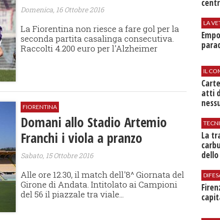
centr
Domenica, 16 Ottobre 2016
LA VE
La Fiorentina non riesce a fare gol per la
Empol
seconda partita casalinga consecutiva.
parad
Raccolti 4.200 euro per l'Alzheimer
IL CO
Cart
atti 
nessu
FIORENTINA
Domani allo Stadio Artemio
TECN
Franchi i viola a pranzo
​La t
carbu
dello
Sabato, 15 Ottobre 2016
Alle ore 12.30, il match dell'8^ Giornata del
DIFES
Girone di Andata. Intitolato ai Campioni
Firen
del 56 il piazzale tra viale...
capit