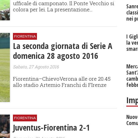
ufficale di camponato. Il Ponte Vecchio si
Sanr
colora per lei. La presentazione...
class
nei p
I Gig
FIORENTINA
la ve
La seconda giornata di Serie A
smarr
domenica 28 agosto 2016
Merc
Sabato, 27 Agosto 2016
Sant
Fiorentina–ChievoVerona alle ore 20.45
cambi
allo stadio Artemio Franchi di FIrenze
febb
Imp
Nuove
FIORENTINA
Comu
Juventus-Fiorentina 2-1