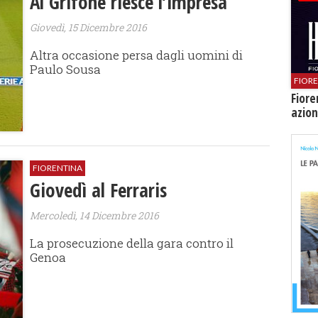
Al Grifone riesce l’impresa
Giovedì, 15 Dicembre 2016
Altra occasione persa dagli uomini di
Paulo Sousa
FIOR
Fiore
azion
FIORENTINA
Giovedì al Ferraris
Mercoledì, 14 Dicembre 2016
La prosecuzione della gara contro il
Genoa