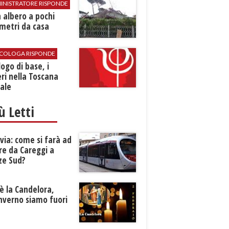
INISTRATORE RISPONDE
 albero a pochi
metri da casa
SICOLOGA RISPONDE
logo di base, i
ri nella Toscana
ale
iù Letti
ia: come si farà ad
re da Careggi a
ze Sud?
è la Candelora,
inverno siamo fuori
?