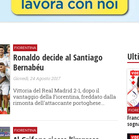
FIORENTINA
Ult
Ronaldo decide al Santiago
Bernabéu
Giovedì, 24 Agosto 2017
Vittoria del Real Madrid 2-1, dopo il
vantaggio della Fiorentina, freddato dalla
rimonta dell'attaccante portoghese....
FIOR
Franc
sogna
FIORENTINA