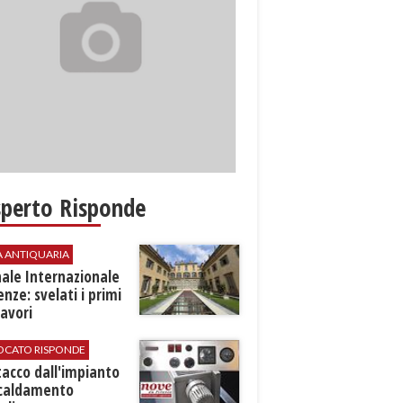
sperto Risponde
A ANTIQUARIA
ale Internazionale
renze: svelati i primi
avori
VOCATO RISPONDE
stacco dall'impianto
scaldamento