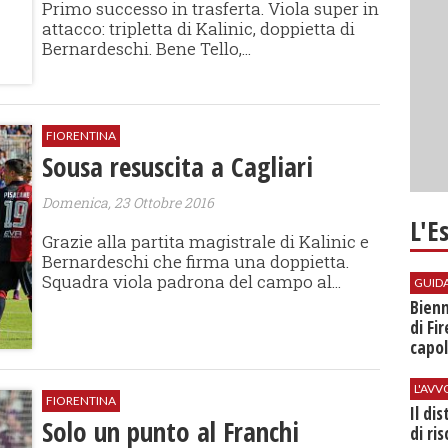
Primo successo in trasferta. Viola super in
attacco: tripletta di Kalinic, doppietta di
Bernardeschi. Bene Tello,...
FIORENTINA
Sousa resuscita a Cagliari
Domenica, 23 Ottobre 2016
L'E
Grazie alla partita magistrale di Kalinic e
Bernardeschi che firma una doppietta.
Squadra viola padrona del campo al...
GUID
Bienn
di Fi
capol
L'AV
FIORENTINA
Il di
Solo un punto al Franchi
di ri