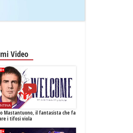
imi Video
ENTINA
o Mastantuono, il fantasista che fa
re i tifosi viola