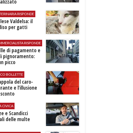
alizzato
TERINARIA RISPONDE
ese Valdelsa: il
iso per gatti
MMERCIALISTA RISPONDE
elle di pagamento e
di pignoramento:
n picco
ICO BOLLETTE
rappola del caro-
rante e l’illusione
 sconto
A CIVICA
ze e Scandicci
ali delle multe