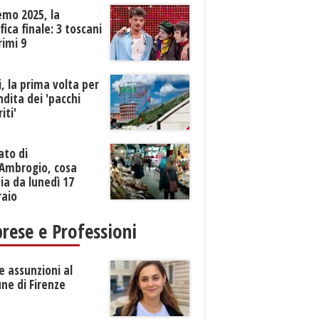
emo 2025, la
ifica finale: 3 toscani
rimi 9
li, la prima volta per
ndita dei 'pacchi
iti'
ato di
’Ambrogio, cosa
a da lunedì 17
raio
rese e Professioni
 assunzioni al
ne di Firenze