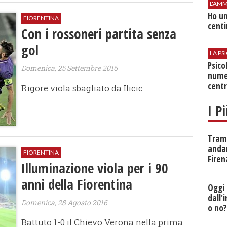
L'AMM
Ho un
FIORENTINA
centi
Con i rossoneri partita senza
gol
LA P
Psico
Domenica, 25 Settembre 2016
nume
centr
Rigore viola sbagliato da Ilicic
I P
Tramv
anda
FIORENTINA
Firen
Illuminazione viola per i 90
anni della Fiorentina
Oggi 
dall'
Domenica, 28 Agosto 2016
o no
Battuto 1-0 il Chievo Verona nella prima