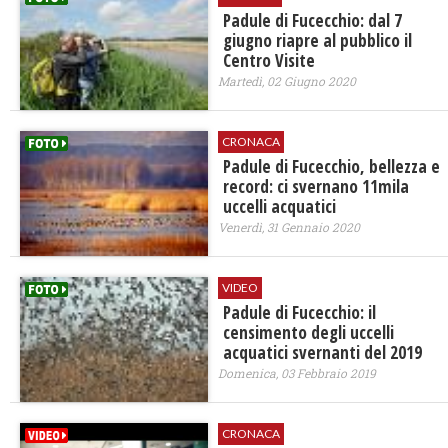
Padule di Fucecchio: dal 7
giugno riapre al pubblico il
Centro Visite
Martedì, 02 Giugno 2020
CRONACA
Padule di Fucecchio, bellezza e
record: ci svernano 11mila
uccelli acquatici
Venerdì, 31 Gennaio 2020
VIDEO
Padule di Fucecchio: il
censimento degli uccelli
acquatici svernanti del 2019
Domenica, 03 Febbraio 2019
CRONACA