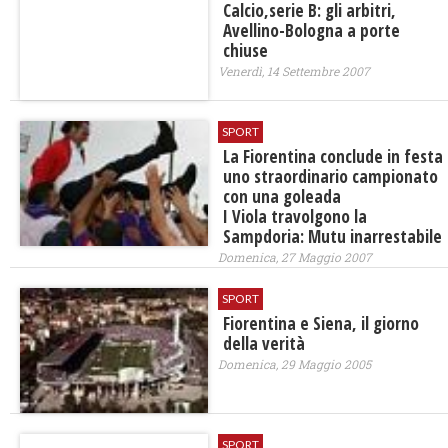
Calcio,serie B: gli arbitri,
Avellino-Bologna a porte
chiuse
Venerdì, 14 Settembre 2007
SPORT
La Fiorentina conclude in festa
uno straordinario campionato
con una goleada
I Viola travolgono la
Sampdoria: Mutu inarrestabile
Domenica, 27 Maggio 2007
SPORT
Fiorentina e Siena, il giorno
della verità
Domenica, 29 Maggio 2005
SPORT