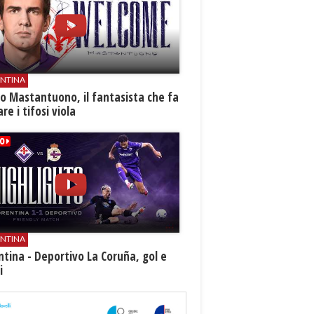
ENTINA
o Mastantuono, il fantasista che fa
re i tifosi viola
ENTINA
ntina - Deportivo La Coruña, gol e
i