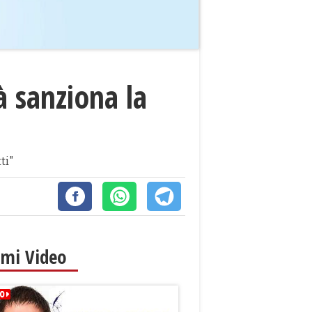
tà sanziona la
ti"
imi Video