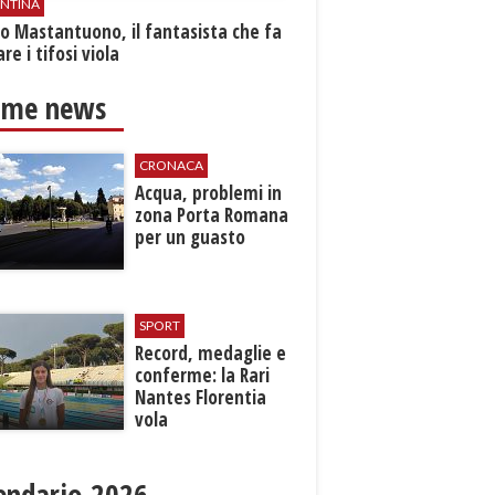
ENTINA
o Mastantuono, il fantasista che fa
re i tifosi viola
ime news
CRONACA
Acqua, problemi in
zona Porta Romana
per un guasto
SPORT
Record, medaglie e
conferme: la Rari
Nantes Florentia
vola
endario 2026