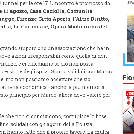
 tunnel per le ore 17. L’incontro è promosso da
 11 agosto, Casa Caciolle, Comunità
agge, Firenze Città Aperta, l’Altro Diritto,
acittà, Le Curandaie, Opera Madonnina del
grande stupore che un’associazione che ha in
ove azioni irresponsabili come quella di non
renze, e ci chiediamo se ciò non possa
cessione degli spazi. Siamo solidali con Marco
Fio
une, ma non possiamo accettare che sia
attività economica - anche la più meritoria -
to principio per Marco, allora deve valere per
lle che non si condividono, costituisce la base
ine, solidali con gli agenti della Polizia
on hanno fatto che il proprio lavoro. La multa