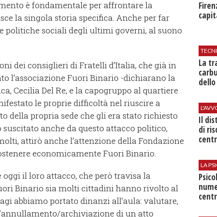
mento è fondamentale per affrontare la
Firen
capit
isce la singola storia specifica. Anche per far
e politiche sociali degli ultimi governi, al suono
TECN
​La t
 dei consiglieri di Fratelli d’Italia, che già in
carbu
 l’associazione Fuori Binario -dichiarano la
dello
, Cecilia Del Re, e la capogruppo al quartiere
festato le proprie difficoltà nel riuscire a
L'AV
to della propria sede che gli era stato richiesto
Il di
suscitato anche da questo attacco politico,
di ri
centr
 molti, attirò anche l’attenzione della Fondazione
sostenere economicamente Fuori Binario.
LA P
oggi il loro attacco, che però travisa la
Psico
nume
uori Binario sia molti cittadini hanno rivolto al
centr
agi abbiamo portato dinanzi all’aula: valutare,
 l’annullamento/archiviazione di un atto