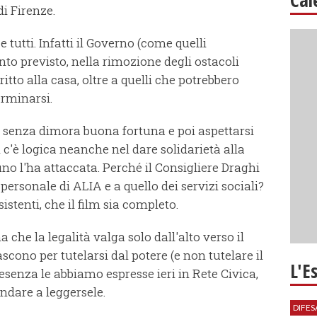
i Firenze.
 tutti. Infatti il Governo (come quelli
to previsto, nella rimozione degli ostacoli
ritto alla casa, oltre a quelli che potrebbero
rminarsi.
n senza dimora buona fortuna e poi aspettarsi
 c'è logica neanche nel dare solidarietà alla
o l'ha attaccata. Perché il Consigliere Draghi
ersonale di ALIA e a quello dei servizi sociali?
stenti, che il film sia completo.
 che la legalità valga solo dall'alto verso il
cono per tutelarsi dal potere (e non tutelare il
L'E
resenza le abbiamo espresse ieri in Rete Civica,
andare a leggersele.
DIFES