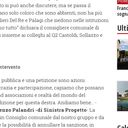
FIOR
to si può anche discutere, ma se passa il
Franc
ano solo coloro che sono abbienti, non ha più
sogna
ieri Del Re e Palagi che siedono nelle istituzioni
Ult
no tutto" dichiara il consigliere comunale di
i insieme ai colleghi al Q2 Castoldi, Sollazzo e
intervento
a pubblica e una petizione sono azioni
crazia e partecipazione, capiamo che possano
 ad associazioni e realtà del mondo del
edizione per questa destra. Andiamo bene... -
enzo Palandri -di Sinistra Progetto
- La
 in Consiglio comunale dal nostro gruppo e da
 la possibilità di annullare la sanzione, in
Cal