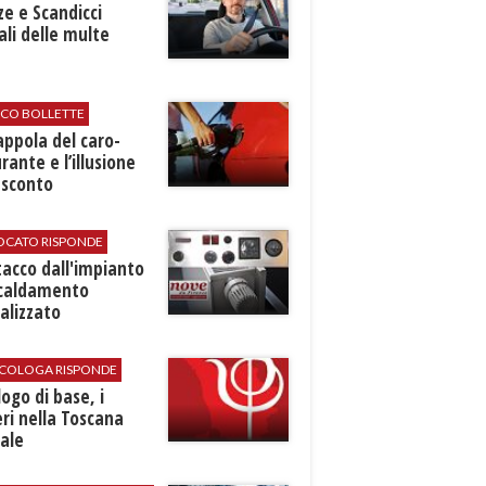
ze e Scandicci
ali delle multe
ICO BOLLETTE
rappola del caro-
rante e l’illusione
 sconto
VOCATO RISPONDE
stacco dall'impianto
scaldamento
alizzato
SICOLOGA RISPONDE
logo di base, i
ri nella Toscana
ale