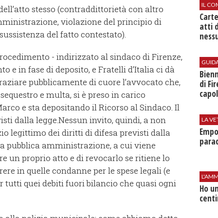
IL CO
ell’atto stesso (contraddittorietà con altro
Cart
ministrazione, violazione del principio di
atti 
sussistenza del fatto contestato).
nessu
 procedimento - indirizzato al sindaco di Firenze,
GUID
o e in fase di deposito, e Fratelli d’Italia ci dà
Bienn
graziare pubblicamente di cuore l’avvocato che,
di Fi
capol
 sequestro e multa, si è preso in carico
arco e sta depositando il Ricorso al Sindaco. Il
isti dalla legge.Nessun invito, quindi, a non
LA VE
Empol
o legittimo dei diritti di difesa previsti dalla
parad
lla pubblica amministrazione, a cui viene
re un proprio atto e di revocarlo se ritiene lo
rrere in quelle condanne per le spese legali (e
L'AMM
tutti quei debiti fuori bilancio che quasi ogni
Ho un
centi