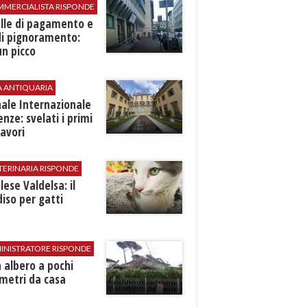
MMERCIALISTA RISPONDE
elle di pagamento e
di pignoramento:
n picco
A ANTIQUARIA
ale Internazionale
renze: svelati i primi
avori
TERINARIA RISPONDE
ese Valdelsa: il
iso per gatti
INISTRATORE RISPONDE
 albero a pochi
metri da casa