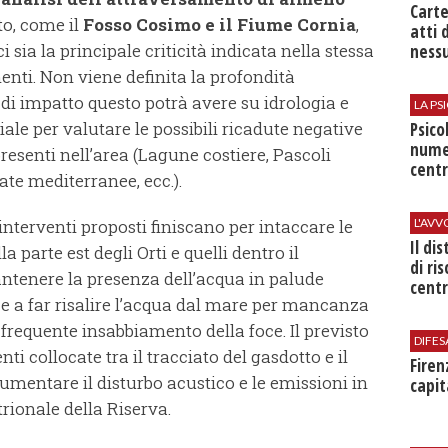
Cart
to, come il
Fosso Cosimo e il Fiume Cornia
,
atti 
ci sia la principale criticità indicata nella stessa
nessu
nti. Non viene definita la profondità
 di impatto questo potrà avere su idrologia e
LA P
ale per valutare le possibili ricadute negative
Psico
nume
presenti nell’area (Lagune costiere, Pascoli
centr
ate mediterranee, ecc.).
interventi proposti finiscano per intaccare le
L'AV
Il di
la parte est degli Orti e quelli dentro il
di ri
antenere la presenza dell’acqua in palude
centr
e a far risalire l’acqua dal mare per mancanza
 frequente insabbiamento della foce. Il previsto
DIFES
i collocate tra il tracciato del gasdotto e il
Firen
aumentare il disturbo acustico e le emissioni in
capit
rionale della Riserva.