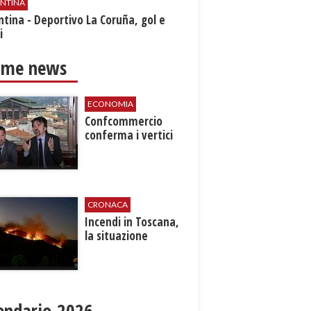
ENTINA
ntina - Deportivo La Coruña, gol e
i
ime news
ECONOMIA
Confcommercio
conferma i vertici
CRONACA
Incendi in Toscana,
la situazione
endario 2026