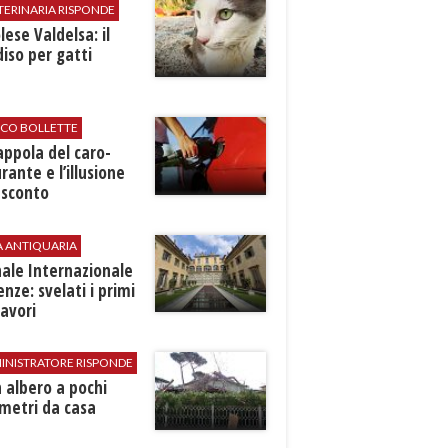
TERINARIA RISPONDE
ese Valdelsa: il
iso per gatti
ICO BOLLETTE
rappola del caro-
rante e l’illusione
 sconto
A ANTIQUARIA
ale Internazionale
renze: svelati i primi
avori
INISTRATORE RISPONDE
 albero a pochi
metri da casa