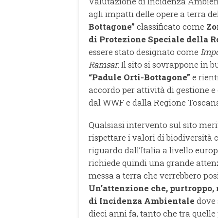
Valutazione di Incidenza Ambient
agli impatti delle opere a terra de
Bottagone”
classificato come
Zo
di Protezione
Speciale della R
essere stato designato come
Impo
Ramsar
. Il sito si sovrappone in 
“Padule Orti-Bottagone”
e rient
accordo per attività di gestione e
dal WWF e dalla Regione Toscan
Qualsiasi intervento sul sito mer
rispettare i valori di biodiversità
riguardo dall’Italia a livello eur
richiede quindi una grande attenz
messa a terra che verrebbero posiz
Un’attenzione che, purtroppo, n
di Incidenza Ambientale
dove 
dieci anni fa, tanto che tra quel