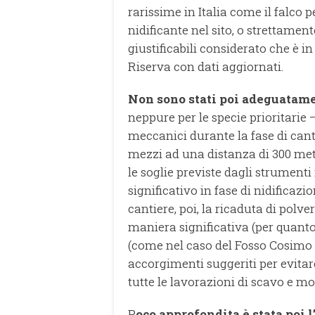
rarissime in Italia come il falco
nidificante nel sito, o strettamen
giustificabili considerato che è i
Riserva con dati aggiornati.
Non sono stati poi adeguatamen
neppure per le specie prioritarie 
meccanici durante la fase di canti
mezzi ad una distanza di 300 metr
le soglie previste dagli strumenti
significativo in fase di nidificazi
cantiere, poi, la ricaduta di polve
maniera significativa (per quant
(come nel caso del Fosso Cosimo e
accorgimenti suggeriti per evitar
tutte le lavorazioni di scavo e m
P
oco approfondita è stata poi 