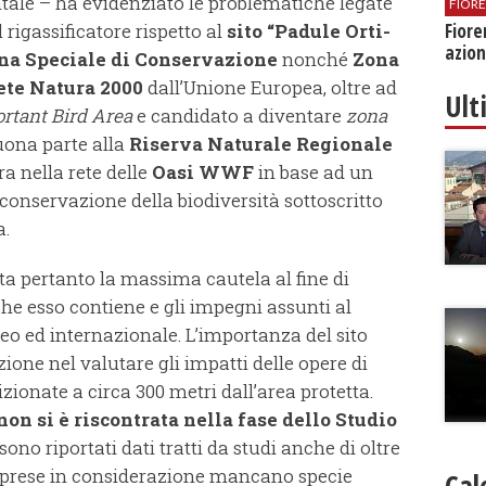
ale – ha evidenziato le problematiche legate
FIOR
l rigassificatore rispetto al
sito “Padule Orti-
Fiore
azion
na Speciale di Conservazione
nonché
Zona
ete Natura 2000
dall’Unione Europea, oltre ad
Ult
rtant Bird
Area
e candidato a diventare
zona
buona parte alla
Riserva Naturale Regionale
ra nella rete delle
Oasi WWF
in base ad un
 conservazione della biodiversità sottoscritto
a.
ita pertanto la massima cautela al fine di
 che esso contiene e gli impegni assunti al
opeo ed internazionale. L’importanza del sito
ione nel valutare gli impatti delle opere di
ionate a circa 300 metri dall’area protetta.
on si è riscontrata nella fase dello Studio
sono riportati dati tratti da studi anche di oltre
le prese in considerazione mancano specie
Cal