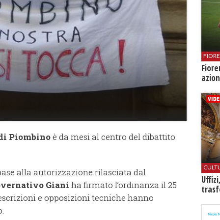
FIOR
Fiore
azion
o di Piombino
è da mesi al centro del dibattito
CULT
 base alla autorizzazione rilasciata dal
Uffiz
vernativo Giani
ha firmato l’ordinanza il 25
trasf
scrizioni e opposizioni tecniche hanno
o.