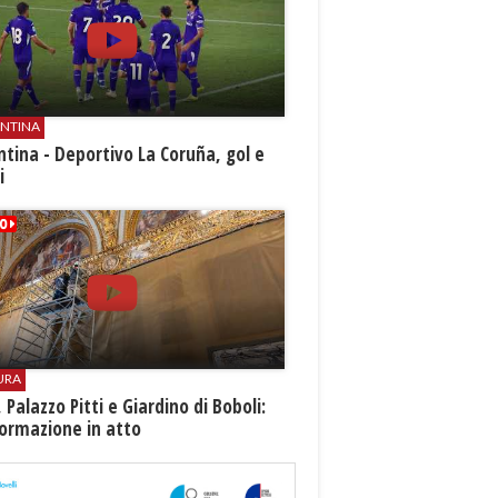
ENTINA
ntina - Deportivo La Coruña, gol e
i
URA
i, Palazzo Pitti e Giardino di Boboli:
ormazione in atto