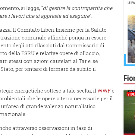
momento, si legge, “
di gestire la contropartita che
e i lavori che si appresta ad eseguire
”.
azza, Il Comitato Liberi Insieme per la Salute
strazione comunale affinché ponga in essere
ento degli atti rilasciati dal Commissario di
to della FSRU e relative opere di allaccio,
atti stessi con azioni cautelari al Tar e, se
 Stato, per tentare di fermare da subito il
Fio
ategie energetiche sottese a tale scelta, il
WWF
è
mbientali che le opere a terra necessarie per il
 un’area di grande valenza naturalistica
ernazionale.
nche attraverso osservazioni in fase di