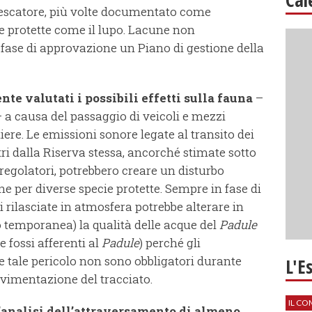
 pescatore, più volte documentato come
te protette come il lupo. Lacune non
n fase di approvazione un Piano di gestione della
te valutati i possibili effetti sulla fauna
–
– a causa del passaggio di veicoli e mezzi
ere. Le emissioni sonore legate al transito dei
i dalla Riserva stessa, ancorché stimate sotto
 regolatori, potrebbero creare un disturbo
one per diverse specie protette. Sempre in fase di
ri rilasciate in atmosfera potrebbe alterare in
o temporanea) la qualità delle acque del
Padule
 fossi afferenti al
Padule
) perché gli
e tale pericolo non sono obbligatori durante
L'E
ovimentazione del tracciato.
IL CO
l’analisi dell’attraversamento di almeno