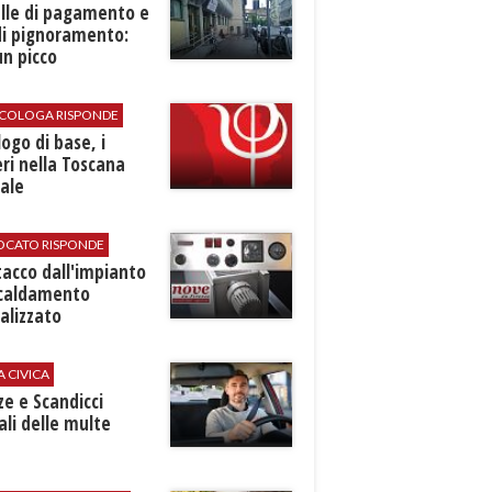
elle di pagamento e
di pignoramento:
n picco
SICOLOGA RISPONDE
logo di base, i
ri nella Toscana
ale
VOCATO RISPONDE
stacco dall'impianto
scaldamento
alizzato
A CIVICA
ze e Scandicci
ali delle multe