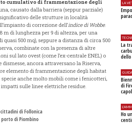
fetto cumulativo di frammentazione degli
LA VE
auna, causato dalla barriera (seppur parziale)
Empol
parad
gnificativo delle strutture in località
l’impianto di correzione dell’
indice di Wobbe
.
8 m di lunghezza per 9 di altezza, per una
TECN
i quasi 500 mq), seppure a distanza di circa 500
​La t
serva, combinate con la presenza di altre
carbu
ioni sul lato ovest (come l’ex-centrale ENEL) o
dello
se dismesse, ancora attraversano la Riserva,
ore elemento di frammentazione degli habitat
GUID
 a specie anche molto mobili come i fenicotteri,
Bienn
di Fi
mpatti sulle linee elettriche residue.
capol
L'AMM
cittadini di Follonica
Ho un
el porto di Piombino
centi