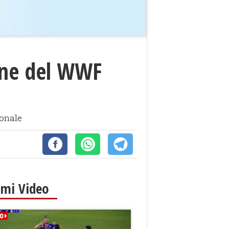
ione del WWF
ionale
imi Video