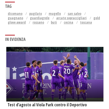
TAG
dicomano
pugilato
mugello
san salvo
guagnano
guardiagrele
arcate sopraccigliari
gold
glove award
rossano
buti
cecina
toscana
IN EVIDENZA
Test d’agosto al Viola Park contro il Deportivo