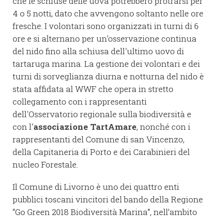
che le schiuse delle uova potrebbero protrarsi per
4 o 5 notti, dato che avvengono soltanto nelle ore
fresche. I volontari sono organizzati in turni di 6
ore e si alternano per un'osservazione continua
del nido fino alla schiusa dell'ultimo uovo di
tartaruga marina. La gestione dei volontari e dei
turni di sorveglianza diurna e notturna del nido è
stata affidata al WWF che opera in stretto
collegamento con i rappresentanti
dell'Osservatorio regionale sulla biodiversità e
con l'
associazione TartAmare
, nonché con i
rappresentanti del Comune di san Vincenzo,
della Capitaneria di Porto e dei Carabinieri del
nucleo Forestale.
Il Comune di Livorno è uno dei quattro enti
pubblici toscani vincitori del bando della Regione
“Go Green 2018 Biodiversità Marina”, nell’ambito