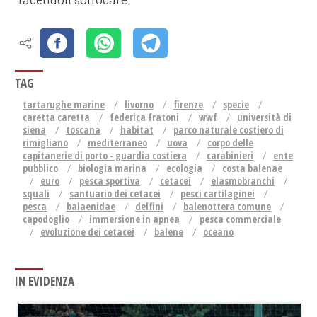
TAG
tartarughe marine
livorno
firenze
specie
caretta caretta
federica fratoni
wwf
università di
siena
toscana
habitat
parco naturale costiero di
rimigliano
mediterraneo
uova
corpo delle
capitanerie di porto - guardia costiera
carabinieri
ente
pubblico
biologia marina
ecologia
costa balenae
euro
pesca sportiva
cetacei
elasmobranchi
squali
santuario dei cetacei
pesci cartilaginei
pesca
balaenidae
delfini
balenottera comune
capodoglio
immersione in apnea
pesca commerciale
evoluzione dei cetacei
balene
oceano
IN EVIDENZA