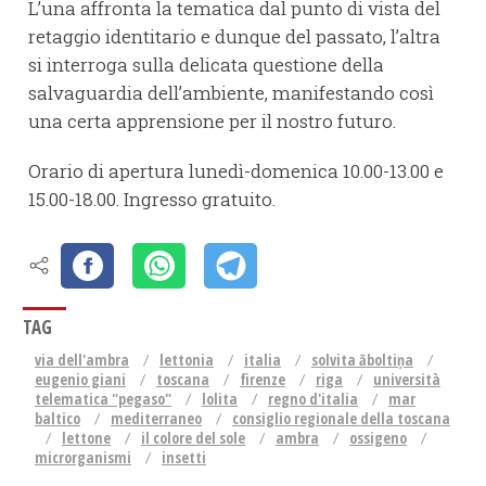
L’una affronta la tematica dal punto di vista del
retaggio identitario e dunque del passato, l’altra
si interroga sulla delicata questione della
salvaguardia dell’ambiente, manifestando così
una certa apprensione per il nostro futuro.
Orario di apertura lunedì-domenica 10.00-13.00 e
15.00-18.00. Ingresso gratuito.
TAG
via dell'ambra
lettonia
italia
solvita āboltiņa
eugenio giani
toscana
firenze
riga
università
telematica "pegaso"
lolita
regno d'italia
mar
baltico
mediterraneo
consiglio regionale della toscana
lettone
il colore del sole
ambra
ossigeno
microrganismi
insetti