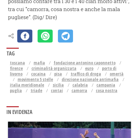
possiamo contare tra i 30 e i 40 clan molto attivi",
tra cui "camorra, cosa nostra e anche la mala
pugliese". (Dig/ Dire)
TAG
toscana
mafia
fondazione antonino caponnetto
firenze
criminalità organizzata
euro
porto di
livorno
cocaina
pisa
traffico di droga
omertà
movimento 5 stelle
direzione nazionale antimafia
italia meridionale
sicilia
calabria
campania
puglia
triade
contai
camorra
cosa nostra
IN EVIDENZA