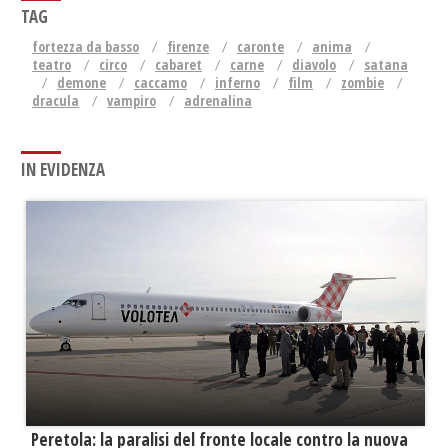
TAG
fortezza da basso
firenze
caronte
anima
teatro
circo
cabaret
carne
diavolo
satana
demone
caccamo
inferno
film
zombie
dracula
vampiro
adrenalina
IN EVIDENZA
Peretola: la paralisi del fronte locale contro la nuova