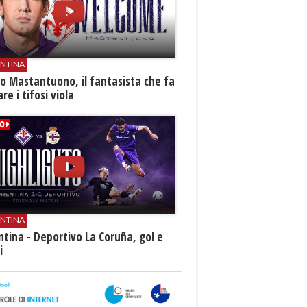
ENTINA
o Mastantuono, il fantasista che fa
re i tifosi viola
ENTINA
ntina - Deportivo La Coruña, gol e
i