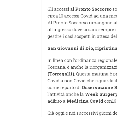
Gli accessi al
Pronto Soccorso
so
circa 10 accessi Covid ad una me
Al Pronto Soccorso rimangono att
all’ingresso dove ci sarà sempre i
gestire i casi sospetti in attesa d
San Giovanni di Dio, ripristina
In linea con l’ordinanza regionale 
Toscana, è anche la riorganizzazi
(Torregalli)
. Questa mattina è p
Covid a non Covid che riguarda i
come reparto di
Osservazione B
l’attività anche la
Week Surger
adibito a
Medicina Covid
con16 
Già oggi e nei successivi giorni d