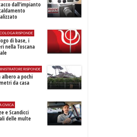
stacco dall'impianto
scaldamento
alizzato
SICOLOGA RISPONDE
logo di base, i
ri nella Toscana
ale
INISTRATORE RISPONDE
 albero a pochi
metri da casa
A CIVICA
ze e Scandicci
ali delle multe