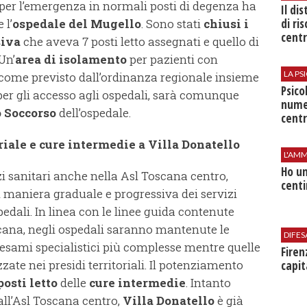
ti per l’emergenza in normali posti di degenza ha
Il di
di ri
 l’
ospedale del Mugello
. Sono stati
chiusi i
centr
siva
che aveva 7 posti letto assegnati e quello di
 Un’
area di isolamento
per pazienti con
LA P
 come previsto dall’ordinanza regionale insieme
Psico
 per gli accesso agli ospedali, sarà comunque
nume
 Soccorso
dell’ospedale.
centr
riale e cure intermedie a Villa Donatello
L'AMM
Ho un
izi sanitari anche nella Asl Toscana centro,
centi
 maniera graduale e progressiva dei servizi
pedali. In linea con le linee guida contenute
cana, negli ospedali saranno mantenute le
DIFES
d esami specialistici più complesse mentre quelle
Firen
zate nei presidi territoriali. Il potenziamento
capit
posti letto
delle
cure intermedie
. Intanto
all’Asl Toscana centro,
Villa
Donatello
è già