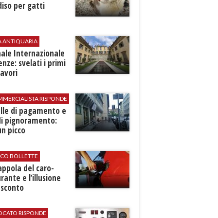
iso per gatti
A ANTIQUARIA
ale Internazionale
renze: svelati i primi
avori
MMERCIALISTA RISPONDE
elle di pagamento e
di pignoramento:
n picco
ICO BOLLETTE
rappola del caro-
rante e l’illusione
 sconto
VOCATO RISPONDE