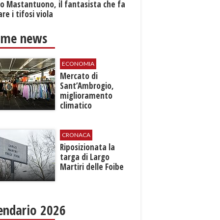
o Mastantuono, il fantasista che fa
re i tifosi viola
ime news
ECONOMIA
Mercato di
Sant’Ambrogio,
miglioramento
climatico
CRONACA
Riposizionata la
targa di Largo
Martiri delle Foibe
endario 2026