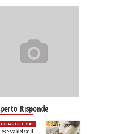
sperto Risponde
TERINARIA RISPONDE
ese Valdelsa: il