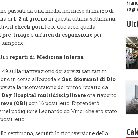
Franc
sogna
no passati da una media nel mese di marzo di
dia di
1-2 al giorno
in questa ultima settimana.
Ult
ivi il
check point
e le due aree, quella
l
pre-triage
e un’
area di espansione
per
el tampone.
ti i reparti di Medicina Interna
49 sulla riattivazione dei servizi sanitari in
one in corso all’ospedale
San Giovanni di Dio
revista la riconversione del primo reparto da
l
Day Hospital multidisciplinare
ora riaperto
reve (OBI)
con 16 posti letto. Riprenderà
y
nel padiglione Leonardo da Vinci che era stato
posti letto.
Cal
ella settimana, seguirà la riconversione della