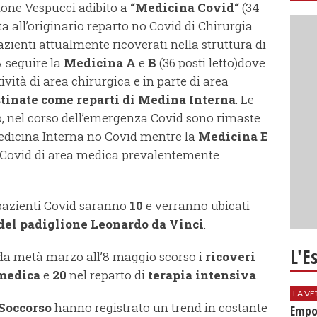
ione Vespucci adibito a
“Medicina Covid“
(34
ta all’originario reparto no Covid di Chirurgia
zienti attualmente ricoverati nella struttura di
A seguire la
Medicina A
e
B
(36 posti letto)dove
tività di area chirurgica e in parte di area
stinate come reparti di Medina Interna
. Le
o, nel corso dell’emergenza Covid sono rimaste
Medicina Interna no Covid mentre la
Medicina E
no Covid di area medica prevalentemente
i pazienti Covid saranno
10
e verranno ubicati
 del padiglione Leonardo da Vinci
.
L'E
 da metà marzo all’8 maggio scorso i
ricoveri
medica
e
20
nel reparto di
terapia intensiva
.
LA VE
Soccorso
hanno registrato un trend in costante
Empol