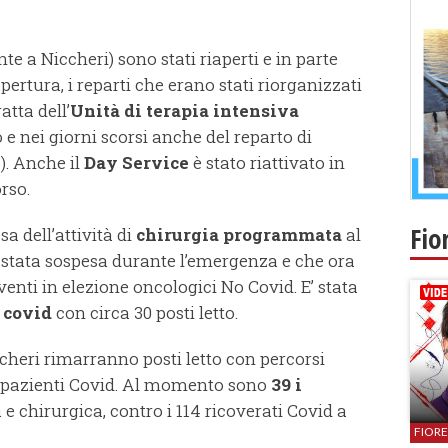
te a Niccheri) sono stati riaperti e in parte
pertura, i reparti che erano stati riorganizzati
atta dell’
U
nità di terapia intensiva
to e nei giorni scorsi anche del reparto di
o). Anche il
Day Service
è stato riattivato in
rso.
Fio
sa dell’attività di
chirurgia programmata
al
stata sospesa durante l’emergenza e che ora
venti in elezione oncologici No Covid. E’ stata
 covid
con circa 30 posti letto.
cheri rimarranno posti letto con percorsi
 i pazienti Covid. Al momento sono
39 i
e chirurgica, contro i 114 ricoverati Covid a
FIOR