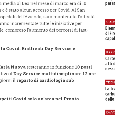
parad
la media al Dea nel mese di marzo era di 10
on c’è stato alcun accesso per Covid. Al San
ospedali dell’Azienda, sarà mantenuta l’attività
GUID
ranno incrementate tutte le iniziative per
Bienn
le, compreso l’aumento dei percorsi di fast-
di Fi
capol
to Covid. Riattivati Day Service e
IL CO
Cart
atti 
Maria Nuova
resteranno in funzione
10 posti
nessu
ttivo il
Day Service multidisciplinare 12 ore
giorni il
reparto di cardiologia sub
TECN
​La t
carbu
spetti Covid solo un’area nel Pronto
dello
L'AV