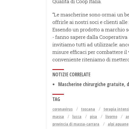
Qualità di Coop Italia.
“Le mascherine sono ormai un be
offrirle ai nostri soci e clienti al
Essendo un prodotto a marchio son
- fanno sapere dalla Cooperativa
invitiamo tutti ad utilizzarle: a
misure efficaci per combattere il
conveniente riteniamo di metterci 
NOTIZIE CORRELATE
Mascherine chirurgiche gratuite, di
TAG
coronavirus
toscana
terapia intens
massa
lucca
pisa
livorno
a
provincia di massa-carrara
alpi apuane