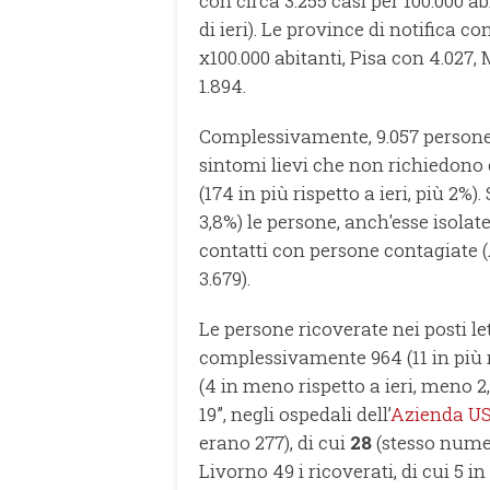
con circa 3.255 casi per 100.000 ab
di ieri). Le province di notifica c
x100.000 abitanti, Pisa con 4.027,
1.894.
Complessivamente, 9.057 persone
sintomi lievi che non richiedono 
(174 in più rispetto a ieri, più 2%
3,8%) le persone, anch'esse isola
contatti con persone contagiate (
3.679).
Le persone ricoverate nei posti le
complessivamente 964 (11 in più ris
(4 in meno rispetto a ieri, meno 2,
19”, negli ospedali dell’
Azienda US
erano 277), di cui
28
(stesso numer
Livorno 49 i ricoverati, di cui 5 i