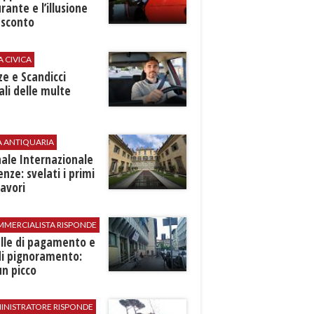
rante e l’illusione
 sconto
A CIVICA
ze e Scandicci
ali delle multe
A ANTIQUARIA
ale Internazionale
renze: svelati i primi
avori
MMERCIALISTA RISPONDE
elle di pagamento e
di pignoramento:
n picco
INISTRATORE RISPONDE