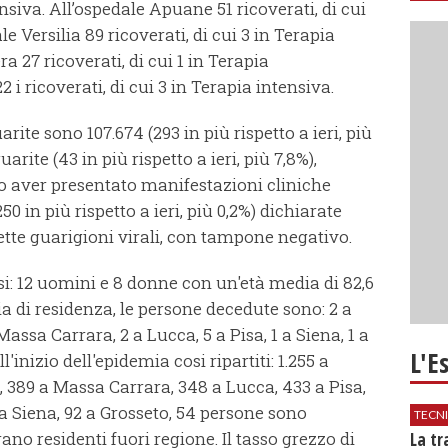
ensiva. All’ospedale Apuane 51 ricoverati, di cui
le Versilia 89 ricoverati, di cui 3 in Terapia
a 27 ricoverati, di cui 1 in Terapia
2 i ricoverati, di cui 3 in Terapia intensiva.
te sono 107.674 (293 in più rispetto a ieri, più
rite (43 in più rispetto a ieri, più 7,8%),
 aver presentato manifestazioni cliniche
50 in più rispetto a ieri, più 0,2%) dichiarate
iddette guarigioni virali, con tampone negativo.
si: 12 uomini e 8 donne con un'età media di 82,6
a di residenza, le persone decedute sono: 2 a
 Massa Carrara, 2 a Lucca, 5 a Pisa, 1 a Siena, 1 a
L'E
'inizio dell'epidemia cosi ripartiti: 1.255 a
a, 389 a Massa Carrara, 348 a Lucca, 433 a Pisa,
 a Siena, 92 a Grosseto, 54 persone sono
TECN
no residenti fuori regione. Il tasso grezzo di
​La t