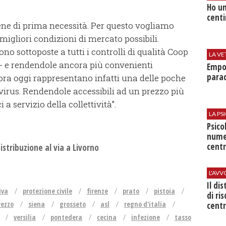
Ho un
centi
ne di prima necessità. Per questo vogliamo
le migliori condizioni di mercato possibili.
o sottoposte a tutti i controlli di qualità Coop
LA VE
 - e rendendole ancora più convenienti
Empol
parad
ncora oggi rappresentano infatti una delle poche
 virus. Rendendole accessibili ad un prezzo più
a servizio della collettività”.
LA P
Psico
nume
centr
stribuzione al via a Livorno
L'AV
Il di
iva
protezione civile
firenze
prato
pistoia
di ri
rezzo
siena
grosseto
asl
regno d'italia
centr
versilia
pontedera
cecina
infezione
tasso