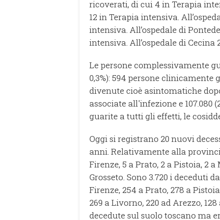
ricoverati, di cui 4 in Terapia int
12 in Terapia intensiva. All’ospeda
intensiva. All’ospedale di Ponteder
intensiva. All’ospedale di Cecina 2
Le persone complessivamente guari
0,3%): 594 persone clinicamente gua
divenute cioè asintomatiche dopo
associate all'infezione e 107.080 (2
guarite a tutti gli effetti, le cos
Oggi si registrano 20 nuovi deces
anni. Relativamente alla provinci
Firenze, 5 a Prato, 2 a Pistoia, 2 a
Grosseto. Sono 3.720 i deceduti dall
Firenze, 254 a Prato, 278 a Pistoi
269 a Livorno, 220 ad Arezzo, 128
decedute sul suolo toscano ma era