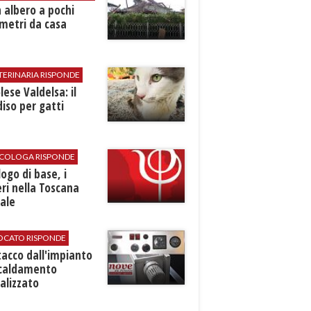
 albero a pochi
metri da casa
TERINARIA RISPONDE
ese Valdelsa: il
iso per gatti
SICOLOGA RISPONDE
logo di base, i
ri nella Toscana
ale
VOCATO RISPONDE
stacco dall'impianto
scaldamento
alizzato