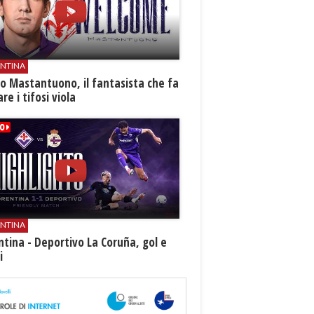
ENTINA
o Mastantuono, il fantasista che fa
re i tifosi viola
ENTINA
ntina - Deportivo La Coruña, gol e
i