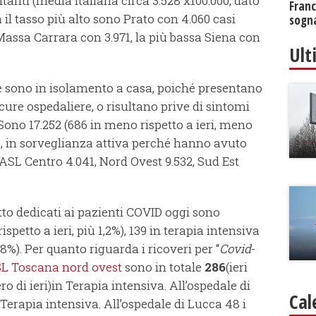
itanti (media italiana circa 3.528 x100.000, dato
Franc
on il tasso più alto sono Prato con 4.060 casi
sogna
 Massa Carrara con 3.971, la più bassa Siena con
Ult
 sono in isolamento a casa, poiché presentano
cure ospedaliere, o risultano prive di sintomi
). Sono 17.252 (686 in meno rispetto a ieri, meno
te, in sorveglianza attiva perché hanno avuto
ASL Centro 4.041, Nord Ovest 9.532, Sud Est
tto dedicati ai pazienti COVID oggi sono
petto a ieri, più 1,2%), 139 in terapia intensiva
8%). Per quanto riguarda i ricoveri per “
Covid
-
L Toscana nord ovest
sono in totale
2
86
(ieri
o di ieri)in Terapia intensiva. All’ospedale di
Cal
n Terapia intensiva. All’ospedale di Lucca 48 i