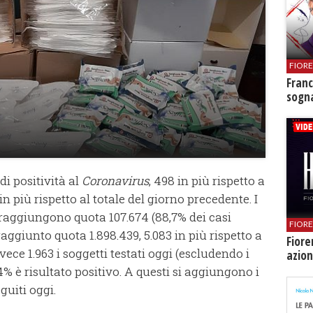
FIOR
Franc
sogna
di positività al
Coronavirus
, 498 in più rispetto a
 in più rispetto al totale del giorno precedente. I
 raggiungono quota 107.674 (88,7% dei casi
FIOR
raggiunto quota 1.898.439, 5.083 in più rispetto a
Fiore
invece 1.963 i soggetti testati oggi (escludendo i
azion
,4% è risultato positivo. A questi si aggiungono i
guiti oggi.