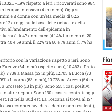
10.021, +1,9% rispetto a ieri. I ricoverati sono 964
39 in terapia intensiva (4 in meno). Oggi si
omini e 8 donne con un'età media di 82,6
 ore 12 di oggi sulla base delle richieste della
ativi all'andamento dell'epidemia in
odierni è di 47 anni circa (il 14% ha meno di 20
 tra 40 e 59 anni, il 22% tra 60 e 79 anni, il 7% ha
Fio
territorio con la variazione rispetto a ieri. Sono
 Firenze (64 in più rispetto a ieri), 10.463 a Prato
più), 7.739 a Massa (32 in più), 12.703 a Lucca (73
8.767 a Livorno (63 in più), 10.728 ad Arezzo (54 in
1 a Grosseto (13 in più). Sono 555 i casi positivi
 in altre regioni. Sono 130 i casi riscontrati oggi
st, 121 nella Sud est. La Toscana si trova al 12°
 casi (comprensivi di residenti e non residenti),
FIOR