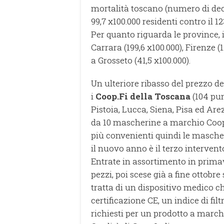
mortalità toscano (numero di dec
99,7 x100.000 residenti contro il 12
Per quanto riguarda le province, i
Carrara (199,6 x100.000), Firenze (1
a Grosseto (41,5 x100.000).
Un ulteriore ribasso del prezzo de
i
Coop.Fi della Toscana
(104 pun
Pistoia, Lucca, Siena, Pisa ed Arez
da 10 mascherine a marchio Coop c
più convenienti quindi le masche
il nuovo anno è il terzo interven
Entrate in assortimento in primav
pezzi, poi scese già a fine ottobre
tratta di un dispositivo medico che
certificazione CE, un indice di filt
richiesti per un prodotto a marchi