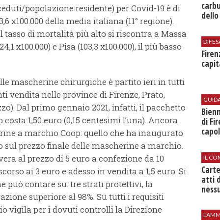
carbu
eduti/popolazione residente) per Covid-19 è di
dello
3,6 x100.000 della media italiana (11° regione).
l tasso di mortalità più alto si riscontra a Massa
DIFES
24,1 x100.000) e Pisa (103,3 x100.000), il più basso
Firen
capit
lle mascherine chirurgiche è partito ieri in tutti
ti vendita nelle province di Firenze, Prato,
GUID
zo). Dal primo gennaio 2021, infatti, il pacchetto
Bienn
osta 1,50 euro (0,15 centesimi l’una). Ancora
di Fi
capol
rine a marchio Coop: quello che ha inaugurato
to sul prezzo finale delle mascherine a marchio.
era al prezzo di 5 euro a confezione da 10
IL CO
Cart
 scorso ai 3 euro e adesso in vendita a 1,5 euro. Si
atti 
 può contare su: tre strati protettivi, la
nessu
razione superiore al 98%. Su tutti i requisiti
o vigila per i dovuti controlli la Direzione
L'AMM