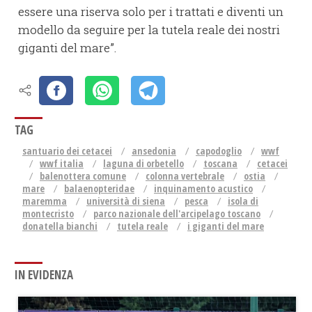
essere una riserva solo per i trattati e diventi un
modello da seguire per la tutela reale dei nostri
giganti del mare”.
TAG
santuario dei cetacei
ansedonia
capodoglio
wwf
wwf italia
laguna di orbetello
toscana
cetacei
balenottera comune
colonna vertebrale
ostia
mare
balaenopteridae
inquinamento acustico
maremma
università di siena
pesca
isola di
montecristo
parco nazionale dell'arcipelago toscano
donatella bianchi
tutela reale
i giganti del mare
IN EVIDENZA