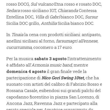
rosso DOCG,
Sul vulcano
Etna rosso e rosato DOC,
Sedara
rosso siciliano IGT,
Chiaranda
Contessa
Entellina DOC,
Villa di Gabri
bianco DOC,
Sursur
Sicilia DOC grillo,
Anthìlia
Sicilia bianco DOC.
In
Tinaia
la cena con prodotti siciliani: antipasto,
anellini siciliani al forno,
farsumagri all’ennese,
cucurrumma
, cocomero a 17 euro.
Per la musica
sabato 3 agosto
l’intrattenimento
è affidato all’
Armonia music band
, mentre
domenica 4 agosto
il gran finale vede la
partecipazione di
Nico Gori Swing 10tet,
che ha
suonato con artisti del calibro di Fabrizio Bosso e
Rossana Casale, esibendosi sui grandi palchi del
capodanno fiorentino in piazza San Lorenzo, di
Ancona Jazz, Ravenna Jazz e partecipato alla
serata speciale per Amatrice organizzata da