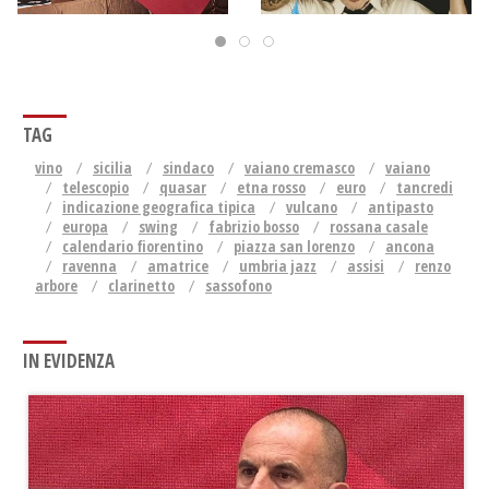
TAG
vino
sicilia
sindaco
vaiano cremasco
vaiano
telescopio
quasar
etna rosso
euro
tancredi
indicazione geografica tipica
vulcano
antipasto
europa
swing
fabrizio bosso
rossana casale
calendario fiorentino
piazza san lorenzo
ancona
ravenna
amatrice
umbria jazz
assisi
renzo
arbore
clarinetto
sassofono
IN EVIDENZA