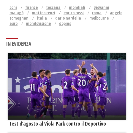
coni
firenze
toscana
mondiali
giovanni
malagò
matteo renzi
enrico rossi
roma
angelo
zomegnan
italia
dario nardella
melbourne
euro
mondovisione
doping
IN EVIDENZA
Test d’agosto al Viola Park contro il Deportivo