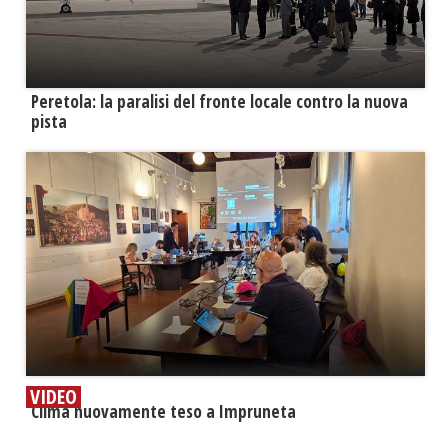
Peretola: la paralisi del fronte locale contro la nuova
pista
VIDEO
​Clima nuovamente teso a Impruneta