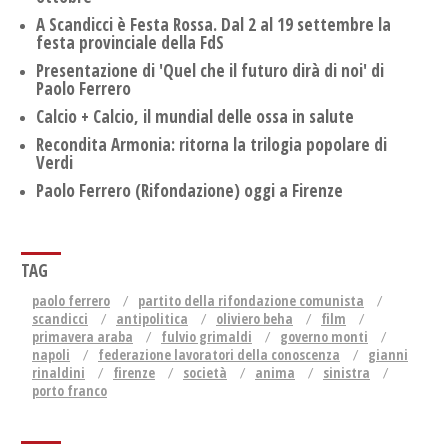
A Scandicci è Festa Rossa. Dal 2 al 19 settembre la
festa provinciale della FdS
Presentazione di 'Quel che il futuro dirà di noi' di
Paolo Ferrero
Calcio + Calcio, il mundial delle ossa in salute
Recondita Armonia: ritorna la trilogia popolare di
Verdi
Paolo Ferrero (Rifondazione) oggi a Firenze
TAG
paolo ferrero
partito della rifondazione comunista
scandicci
antipolitica
oliviero beha
film
primavera araba
fulvio grimaldi
governo monti
napoli
federazione lavoratori della conoscenza
gianni
rinaldini
firenze
società
anima
sinistra
porto franco