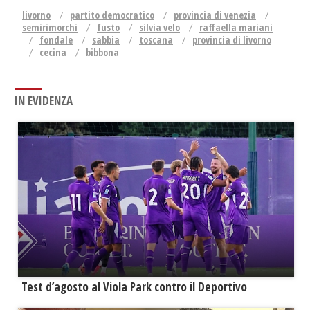
livorno
partito democratico
provincia di venezia
semirimorchi
fusto
silvia velo
raffaella mariani
fondale
sabbia
toscana
provincia di livorno
cecina
bibbona
IN EVIDENZA
Test d’agosto al Viola Park contro il Deportivo