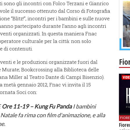
nti sono gli incontri con Folco Terzani e Gianrico
vole il successo ottenuto dal Corso di Fotografia
ne “Blitz!”, incontri per i bambini e sulle nuove
 hanno partecipato durante l’anno agli incontri
 eventi organizzati. In questa maniera Fnac
peratore culturale per la città: non solo
e di contenuti.
Fio
venti e le produzioni organizzate fuori dal
 Murate; Bookcrossing alla Biblioteca delle
ana Miller al Teatro Dante di Campi Bisenzio).
à a metà gennaio 2012, Fnac vi invita il 15
ornata Soci con:
E
Ore 11-19 – Kung Fu Panda
I bambini
atale fa rima con film d'animazione, e alla
FIOR
ne.
Fiore