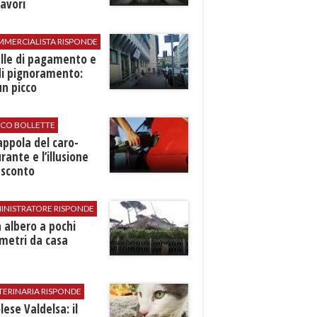
avori
MMERCIALISTA RISPONDE
elle di pagamento e
di pignoramento:
n picco
ICO BOLLETTE
rappola del caro-
rante e l’illusione
 sconto
INISTRATORE RISPONDE
 albero a pochi
metri da casa
TERINARIA RISPONDE
ese Valdelsa: il