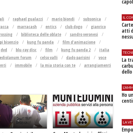
capol
IL CO
ali
raphael gualazzi
mario biondi
subsonica
Cart
vacca
marracash
entics
club dogo
gianrico
atti 
rossing
biblioteca delle oblate
sandro veronesi
nessu
i bisenzio
kung fu panda
film d'animazione
dvd
blu-ray disc
film
kung fu panda 2
italia
TECN
ediolanum forum
celso valli
dado parisini
voce
​La t
carbu
enti
immobile
la mia storia con te
arrangiamenti
dello
L'AMM
Ho un
centi
LA VE
Empol