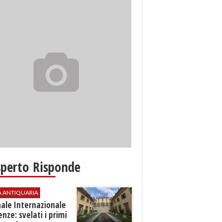
sperto Risponde
A ANTIQUARIA
ale Internazionale
renze: svelati i primi