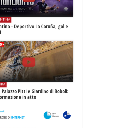
ENTINA
ntina - Deportivo La Coruña, gol e
i
URA
i, Palazzo Pitti e Giardino di Boboli:
ormazione in atto