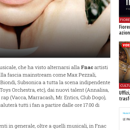
FIOR
Fiore
azion
sicale, che ha visto alternarsi alla
Fnac
artisti
, dalla fascia mainstream come Max Pezzali,
Biondi, Subsonica a tutta la scena indipendente
CULT
 Toys Orchestra, etc), dai nuovi talent (Annalisa,
Uffiz
 rap (Vacca, Marracash, Mr. Entics, Club Dogo),
trasf
terà tutti i fan a partire dalle ore 17.00 di
enti in generale, oltre a quelli musicali, in Fnac