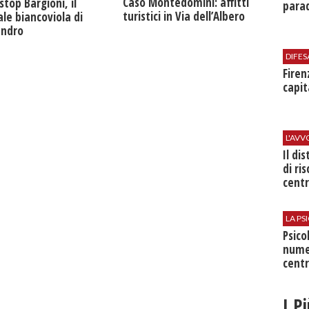
Caso Montedomini: affitti
stop Bargioni, il
parad
turistici in Via dell’Albero
le biancoviola di
andro
DIFES
Firen
capit
L'AV
Il di
di ri
centr
LA P
Psico
nume
centr
I P