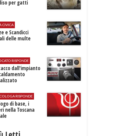
iso per gatti
A CIVICA
ze e Scandicci
ali delle multe
VOCATO RISPONDE
stacco dall'impianto
scaldamento
alizzato
SICOLOGA RISPONDE
logo di base, i
ri nella Toscana
ale
iù Letti