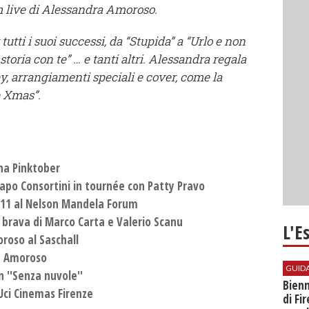
um live di Alessandra Amoroso.
tti i suoi successi, da “Stupida” a “Urlo e non
storia con te” … e tanti altri. Alessandra regala
 arrangiamenti speciali e cover, come la
e Xmas”.
na Pinktober
 Lapo Consortini in tournée con Patty Pravo
011 al Nelson Mandela Forum
brava di Marco Carta e Valerio Scanu
L'E
roso al Saschall
ra Amoroso
GUID
 ''Senza nuvole''
Bienn
Uci Cinemas Firenze
di Fi