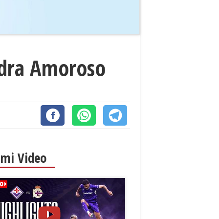
andra Amoroso
imi Video