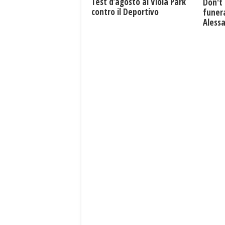
Test d’agosto al Viola Park
Don't 
contro il Deportivo
funera
Aless