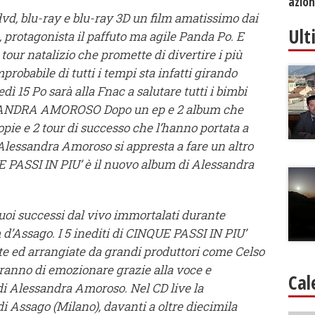
azion
vd, blu-ray e blu-ray 3D un film amatissimo dai
Ult
protagonista il paffuto ma agile Panda Po. E
 tour natalizio che promette di divertire i più
probabile di tutti i tempi sta infatti girando
vedì 15 Po sarà alla Fnac a salutare tutti i bimbi
LESSANDRA AMOROSO Dopo un ep e 2 album che
opie e 2 tour di successo che l’hanno portata a
a, Alessandra Amoroso si appresta a fare un altro
 PASSI IN PIU’ è il nuovo album di Alessandra
 suoi successi dal vivo immortalati durante
 d’Assago. I 5 inediti di CINQUE PASSI IN PIU’
tte ed arrangiate da grandi produttori come Celso
ranno di emozionare grazie alla voce e
Cal
i di Alessandra Amoroso. Nel CD live la
di Assago (Milano), davanti a oltre diecimila