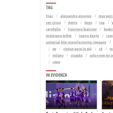
TAG
fnac
alessandra amoroso
max pezz
zen circus
dente
bugo
rap
carofiglio
francesco bianconi
bookc
virginiana miller
teatro dante
camp
universal film manufacturing company
ep
cinque passi in più
cd
m
milano
stupida
urlo e non mi s
cover
IN EVIDENZA