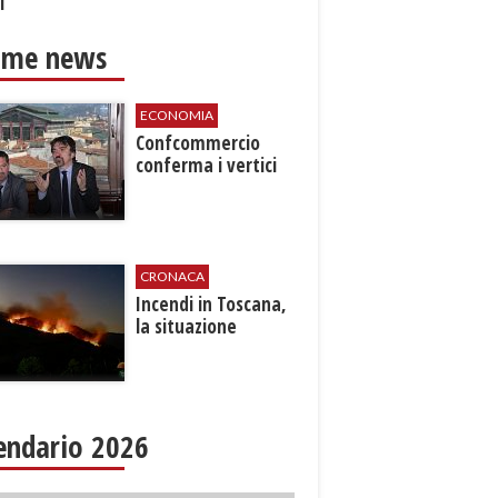
i
ime news
ECONOMIA
Confcommercio
conferma i vertici
CRONACA
Incendi in Toscana,
la situazione
endario 2026