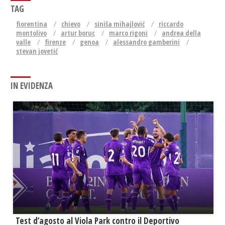
TAG
fiorentina
chievo
siniša mihajlović
riccardo
montolivo
artur boruc
marco rigoni
andrea della
valle
firenze
genoa
alessandro gamberini
stevan jovetić
IN EVIDENZA
Test d’agosto al Viola Park contro il Deportivo