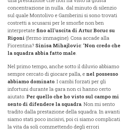
una prestazione che non ha visto la giusta
concentrazione in nulla.. dal minuto di silenzio
sul quale Montolivo e Gamberini si sono trovati
costretti a scusarsi per le smorfie non ben
interpretate
fino all'uscita di Artur Boruc su
Rigoni
(fermo immagine). Cosa accade alla
Fiorentina?
Sinisa Mihajlovic
: “
Non credo che
la squadra abbia fatto male
.
Nel primo tempo, anche sotto il diluvio abbiamo
sempre cercato di giocare palla, e
nel possesso
abbiamo dominato
. I cambi forzati per gli
infortuni durante la gara non ci hanno certo
aiutato.
Per quello che ho visto sul campo mi
sento di difendere la squadra
. Non mi sento
tradito dalla prestazione della squadra. In avanti
siamo stati poco incisivi, poi ci siamo complicati
la vita da soli commettendo degli errori