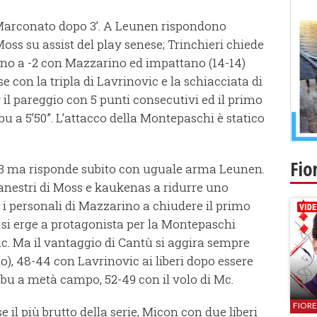
 Marconato dopo 3’. A Leunen rispondono
oss su assist del play senese; Trinchieri chiede
rnano a -2 con Mazzarino ed impattano (14-14)
se con la tripla di Lavrinovic e la schiacciata di
v il pareggio con 5 punti consecutivi ed il primo
u a 5’50”. L’attacco della Montepaschi è statico
Fio
a 3 ma risponde subito con uguale arma Leunen.
canestri di Moss e kaukenas a ridurre uno
 i personali di Mazzarino a chiudere il primo
o si erge a protagonista per la Montepaschi
c. Ma il vantaggio di Cantù si aggira sempre
o), 48-44 con Lavrinovic ai liberi dopo essere
bu a metà campo, 52-49 con il volo di Mc.
FIOR
 il più brutto della serie, Micon con due liberi