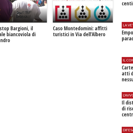
centi
LA VE
Caso Montedomini: affitti
stop Bargioni, il
Empol
turistici in Via dell’Albero
le biancoviola di
parad
andro
IL CO
Cart
atti 
nessu
L'AV
Il di
di ri
centr
DIFES