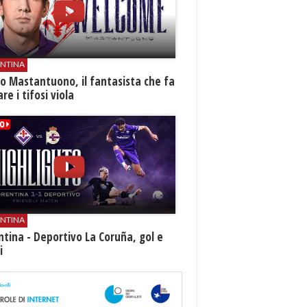
ENTINA
o Mastantuono, il fantasista che fa
re i tifosi viola
ENTINA
ntina - Deportivo La Coruña, gol e
i