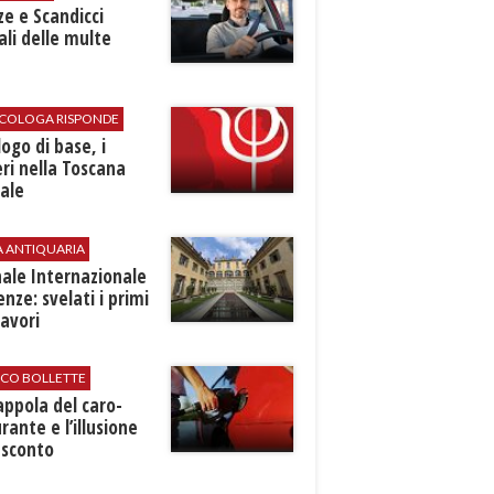
ze e Scandicci
ali delle multe
SICOLOGA RISPONDE
logo di base, i
ri nella Toscana
ale
A ANTIQUARIA
ale Internazionale
renze: svelati i primi
avori
ICO BOLLETTE
rappola del caro-
rante e l’illusione
 sconto