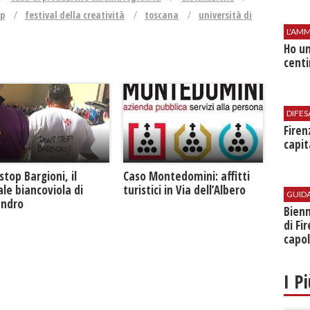
op
festival della creatività
toscana
università di
L'AMM
Ho un
centi
DIFES
Firen
capit
Caso Montedomini: affitti
stop Bargioni, il
turistici in Via dell’Albero
le biancoviola di
GUID
andro
Bienn
di Fi
capol
I P