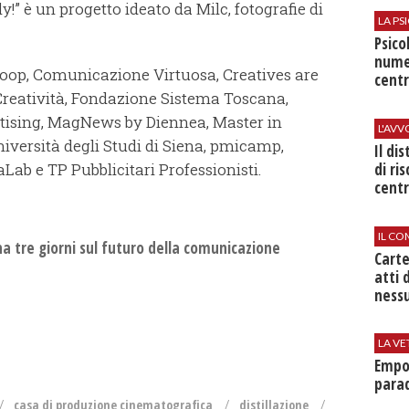
ly!” è un progetto ideato da Milc, fotografie di
LA P
Psico
nume
 Bloop, Comunicazione Virtuosa, Creatives are
centr
 Creatività, Fondazione Sistema Toscana,
ertising, MagNews by Diennea, Master in
L'AV
versità degli Studi di Siena, pmicamp,
Il di
di ri
ab e TP Pubblicitari Professionisti.
centr
IL CO
na tre giorni sul futuro della comunicazione
Cart
atti 
nessu
LA VE
Empol
parad
casa di produzione cinematografica
distillazione