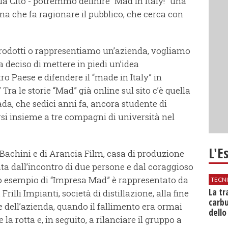
ua Cito - potremmo definire “Mad in Italy!” una
gna che fa ragionare il pubblico, che cerca con
rodotti o rappresentiamo un’azienda, vogliamo
deciso di mettere in piedi un’idea
o Paese e difendere il “made in Italy” in
”
Tra le storie “Mad” già online sul sito c’è quella
ada, che sedici anni fa, ancora studente di
rsi insieme a tre compagni di università nel
L'E
Bachini e di Arancia Film, casa di produzione
a dall’incontro di due persone e dal coraggioso
ro esempio di “Impresa Mad” è rappresentato da
TECN
​La t
rilli Impianti, società di distillazione, alla fine
carbu
e dell’azienda, quando il fallimento era ormai
dello
a rotta e, in seguito, a rilanciare il gruppo a