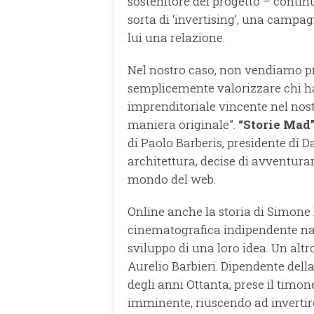
sostenitore del progetto – contin
sorta di ‘invertising’, una campa
lui una relazione.
Nel nostro caso, non vendiamo p
semplicemente valorizzare chi ha 
imprenditoriale vincente nel nostr
maniera originale”.
“Storie Mad
di Paolo Barberis, presidente di D
architettura, decise di avventura
mondo del web.
Online anche la storia di Simone 
cinematografica indipendente nat
sviluppo di una loro idea. Un alt
Aurelio Barbieri. Dipendente della F
degli anni Ottanta, prese il timon
imminente, riuscendo ad invertire l