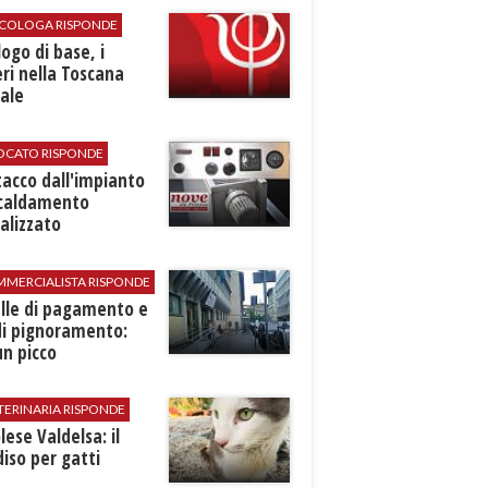
SICOLOGA RISPONDE
logo di base, i
ri nella Toscana
ale
VOCATO RISPONDE
stacco dall'impianto
scaldamento
alizzato
MMERCIALISTA RISPONDE
elle di pagamento e
di pignoramento:
n picco
TERINARIA RISPONDE
ese Valdelsa: il
iso per gatti