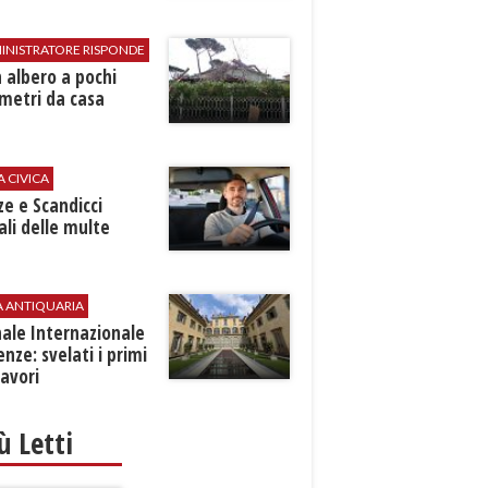
INISTRATORE RISPONDE
 albero a pochi
metri da casa
A CIVICA
ze e Scandicci
ali delle multe
A ANTIQUARIA
ale Internazionale
renze: svelati i primi
avori
iù Letti