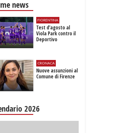
ime news
FIORENTINA
Test d’agosto al
Viola Park contro il
Deportivo
CRONACA
Nuove assunzioni al
Comune di Firenze
endario 2026