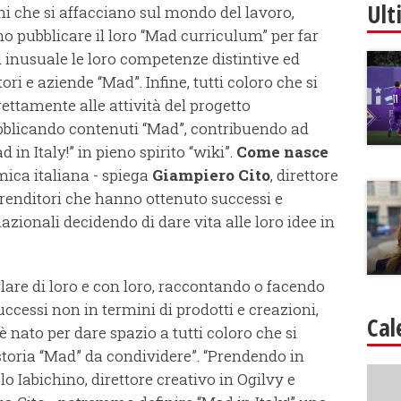
Ult
vani che si affacciano sul mondo del lavoro,
no pubblicare il loro “Mad curriculum” per far
 inusuale le loro competenze distintive ed
ri e aziende “Mad”. Infine, tutti coloro che si
ettamente alle attività del progetto
bblicando contenuti “Mad”, contribuendo ad
in Italy!” in pieno spirito “wiki”.
Come nasce
ica italiana - spiega
Giampiero Cito
, direttore
mprenditori che hanno ottenuto successi e
zionali decidendo di dare vita alle loro idee in
arlare di loro e con loro, raccontando o facendo
successi non in termini di prodotti e creazioni,
Cal
è nato per dare spazio a tutti coloro che si
oria “Mad” da condividere”. “Prendendo in
lo Iabichino, direttore creativo in Ogilvy e