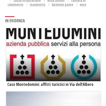
cassa integrazione
elisa simoni
camera di
commercio
maometto
business game
euro
IN EVIDENZA
Caso Montedomini: affitti turistici in Via dell’Albero