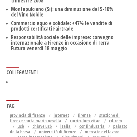
trimestre 2008
Montepulciano (Si): una diminuzione del 5-10%
del Vino Nobile
Commercio equo e solidale: +47% le vendite di
prodotti certificati Fairtrade
Responsabilità sociale delle imprese: convegno
internazionale a Firenze in occasione di Terra
Futura venerdì 18 maggio
COLLEGAMENTI
TAG
provincia di firenze
internet
firenze
stazione di
firenze santa maria novella
curriculum vitae
cd-rom
usb
chiave usb
italia
confindustria
palazzo
della borsa
università di firenze
mercato del lavoro