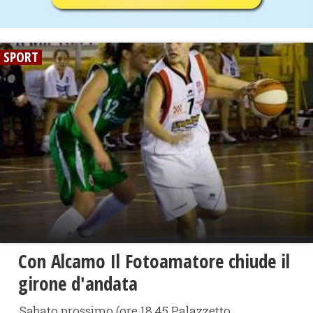
SPORT
Con Alcamo Il Fotoamatore chiude il
girone d'andata
Sabato prossimo (ore 18.45 Palazzetto