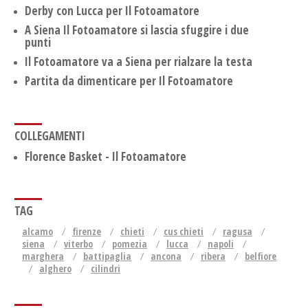
Derby con Lucca per Il Fotoamatore
A Siena Il Fotoamatore si lascia sfuggire i due
punti
Il Fotoamatore va a Siena per rialzare la testa
Partita da dimenticare per Il Fotoamatore
COLLEGAMENTI
Florence Basket - Il Fotoamatore
TAG
alcamo
firenze
chieti
cus chieti
ragusa
siena
viterbo
pomezia
lucca
napoli
marghera
battipaglia
ancona
ribera
belfiore
alghero
cilindri